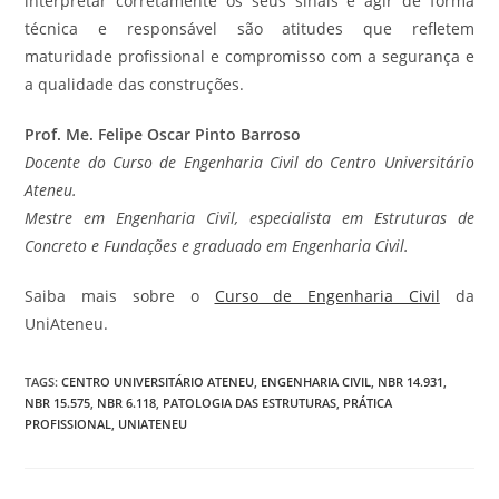
interpretar corretamente os seus sinais e agir de forma
técnica e responsável são atitudes que refletem
maturidade profissional e compromisso com a segurança e
a qualidade das construções.
Prof. Me. Felipe Oscar Pinto Barroso
Docente do Curso de Engenharia Civil do Centro Universitário
Ateneu.
Mestre em Engenharia Civil, especialista em Estruturas de
Concreto e Fundações e graduado em Engenharia Civil.
Saiba mais sobre o
Curso de Engenharia Civil
da
UniAteneu.
TAGS
:
CENTRO UNIVERSITÁRIO ATENEU
,
ENGENHARIA CIVIL
,
NBR 14.931
,
NBR 15.575
,
NBR 6.118
,
PATOLOGIA DAS ESTRUTURAS
,
PRÁTICA
PROFISSIONAL
,
UNIATENEU