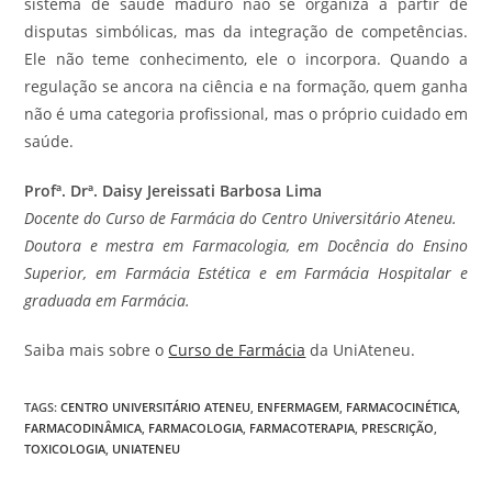
sistema de saúde maduro não se organiza a partir de
disputas simbólicas, mas da integração de competências.
Ele não teme conhecimento, ele o incorpora. Quando a
regulação se ancora na ciência e na formação, quem ganha
não é uma categoria profissional, mas o próprio cuidado em
saúde.
Profª. Drª. Daisy Jereissati Barbosa Lima
Docente do Curso de Farmácia do Centro Universitário Ateneu.
Doutora e mestra em Farmacologia, em Docência do Ensino
Superior, em Farmácia Estética e em Farmácia Hospitalar e
graduada em Farmácia.
Saiba mais sobre o
Curso de Farmácia
da UniAteneu.
TAGS
:
CENTRO UNIVERSITÁRIO ATENEU
,
ENFERMAGEM
,
FARMACOCINÉTICA
,
FARMACODINÂMICA
,
FARMACOLOGIA
,
FARMACOTERAPIA
,
PRESCRIÇÃO
,
TOXICOLOGIA
,
UNIATENEU