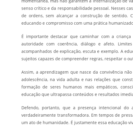
momentânea, mas não garantem a internalização de val
senso crítico e da responsabilidade pessoal. Nesses cas
de ordens, sem alcançar a construção de sentido. C
educando e compromisso com uma prática humanizado
É importante destacar que caminhar com a criança nã
autoridade com coerência, diálogo e afeto. Limite
acompanhados de explicação, escuta e exemplo. A edu
sujeitos capazes de compreender regras, respeitar o ou
Assim, a aprendizagem que nasce da convivência não 
adolescência, na vida adulta e nas relações que cons
formação de seres humanos mais empáticos, consci
educação que ultrapassa conteúdos e resultados imedi
Defendo, portanto, que a presença intencional do
verdadeiramente transformadora. Em tempos de pressa
um ato de humanidade. É justamente essa educação viv