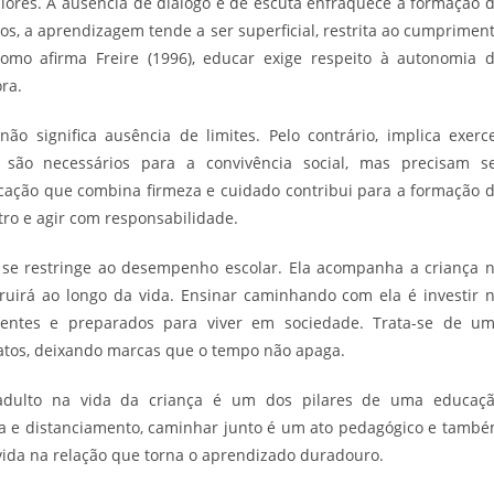
ores. A ausência de diálogo e de escuta enfraquece a formação 
os, a aprendizagem tende a ser superficial, restrita ao cumprimen
omo afirma Freire (1996), educar exige respeito à autonomia 
ra.
o significa ausência de limites. Pelo contrário, implica exerc
s são necessários para a convivência social, mas precisam s
cação que combina firmeza e cuidado contribui para a formação 
tro e agir com responsabilidade.
se restringe ao desempenho escolar. Ela acompanha a criança 
truirá ao longo da vida. Ensinar caminhando com ela é investir 
entes e preparados para viver em sociedade. Trata-se de u
atos, deixando marcas que o tempo não apaga.
 adulto na vida da criança é um dos pilares de uma educaç
 e distanciamento, caminhar junto é um ato pedagógico e tamb
ida na relação que torna o aprendizado duradouro.