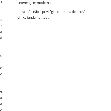
es
Enfermagem moderna
Prescrição não é privilégio: é tomada de decisão
clínica fundamentada
as
ir
da
ia
r,
er
do
do
de
eu
ma
ue