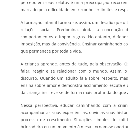
percebo em seus relatos é uma preocupação recorrent
marcado pela dificuldade em reconhecer limites e respe
A formação infantil tornou-se, assim, um desafio que ul
relações sociais. Predomina, ainda, a concepção d
comportamentos e impor regras. No entanto, defen
imposição, mas da convivência. Ensinar caminhando c
que permanece por toda a vida.
A criança aprende, antes de tudo, pela observação. O
falar, reagir e se relacionar com o mundo. Assim, 
discurso. Quando um adulto fala sobre respeito, ma
ensina sobre amor e demonstra acolhimento, escuta e c
da criança inscreve-se de forma mais profunda do que 
Nessa perspectiva, educar caminhando com a criança
acompanhar as suas experiências, ouvir as suas histór
processo de crescimento. Situações simples do coti
brincadeira ou um momento à mesa, tornam-se oportun