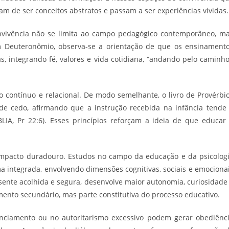
am de ser conceitos abstratos e passam a ser experiências vividas.
ivência não se limita ao campo pedagógico contemporâneo, m
m Deuteronômio, observa-se a orientação de que os ensinament
s, integrando fé, valores e vida cotidiana, “andando pelo caminho
 contínuo e relacional. De modo semelhante, o livro de Provérbi
sde cedo, afirmando que a instrução recebida na infância tende
LIA, Pr 22:6). Esses princípios reforçam a ideia de que educar
impacto duradouro. Estudos no campo da educação e da psicolog
a integrada, envolvendo dimensões cognitivas, sociais e emociona
ente acolhida e segura, desenvolve maior autonomia, curiosidade
mento secundário, mas parte constitutiva do processo educativo.
tanciamento ou no autoritarismo excessivo podem gerar obediênc