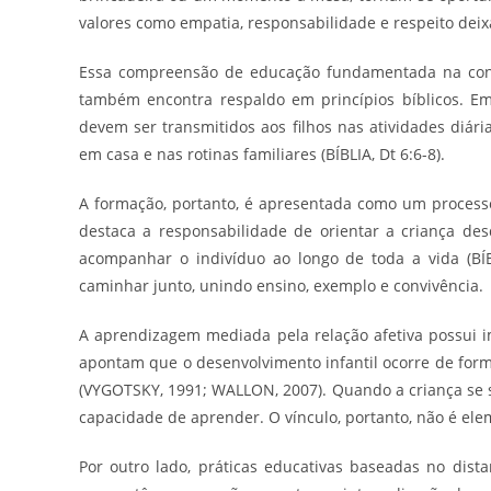
valores como empatia, responsabilidade e respeito deix
Essa compreensão de educação fundamentada na conv
também encontra respaldo em princípios bíblicos. E
devem ser transmitidos aos filhos nas atividades diária
em casa e nas rotinas familiares (BÍBLIA, Dt 6:6-8).
A formação, portanto, é apresentada como um processo
destaca a responsabilidade de orientar a criança de
acompanhar o indivíduo ao longo de toda a vida (BÍB
caminhar junto, unindo ensino, exemplo e convivência.
A aprendizagem mediada pela relação afetiva possui 
apontam que o desenvolvimento infantil ocorre de form
(VYGOTSKY, 1991; WALLON, 2007). Quando a criança se s
capacidade de aprender. O vínculo, portanto, não é ele
Por outro lado, práticas educativas baseadas no dis