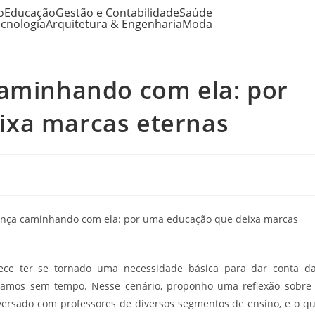
o
Educação
Gestão e Contabilidade
Saúde
cnologia
Arquitetura & Engenharia
Moda
caminhando com ela: por
ixa marcas eternas
ece ter se tornado uma necessidade básica para dar conta d
stamos sem tempo. Nesse cenário, proponho uma reflexão sobre
versado com professores de diversos segmentos de ensino, e o q