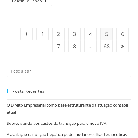
Continue Lendo
1
2
3
4
5
6
7
8
…
68
Posts Recentes
O Direito Empresarial como base estruturante da atuação contábil
atual
Sobrevivendo aos custos da transição para o novo IVA
A avaliação da função hepática pode mudar escolhas terapêuticas