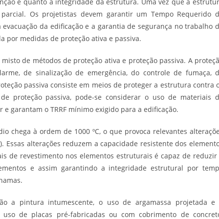
ção é quanto à integridade da estrutura. Uma vez que a estrutu
u parcial. Os projetistas devem garantir um Tempo Requerido 
a evacuação da edificação e a garantia de segurança no trabalho 
a por medidas de proteção ativa e passiva.
 misto de métodos de proteção ativa e proteção passiva. A proteç
larme, de sinalização de emergência, do controle de fumaça, 
 proteção passiva consiste em meios de proteger a estrutura contra 
de proteção passiva, pode-se considerar o uso de materiais 
 e garantam o TRRF mínimo exigido para a edificação.
io chega à ordem de 1000 ºC, o que provoca relevantes alteraçõ
a). Essas alterações reduzem a capacidade resistente dos element
ais de revestimento nos elementos estruturais é capaz de reduzir
lementos e assim garantindo a integridade estrutural por tem
chamas.
ão a pintura intumescente, o uso de argamassa projetada e
 uso de placas pré-fabricadas ou com cobrimento de concret