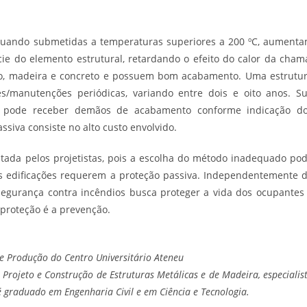
 quando submetidas a temperaturas superiores a 200 ºC, aument
e do elemento estrutural, retardando o efeito do calor da cham
ço, madeira e concreto e possuem bom acabamento. Uma estrutu
s/manutenções periódicas, variando entre dois e oito anos. S
 e pode receber demãos de acabamento conforme indicação d
siva consiste no alto custo envolvido.
tada pelos projetistas, pois a escolha do método inadequado po
 as edificações requerem a proteção passiva. Independentemente 
segurança contra incêndios busca proteger a vida dos ocupantes
 proteção é a prevenção.
e Produção do Centro Universitário Ateneu
 Projeto e Construção de Estruturas Metálicas e de Madeira, especialis
graduado em Engenharia Civil e em Ciência e Tecnologia.