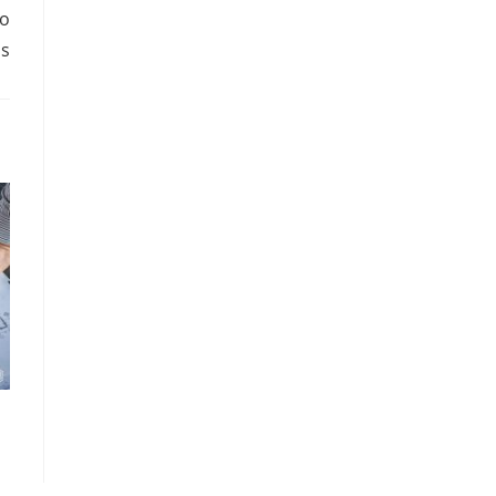
do
ds