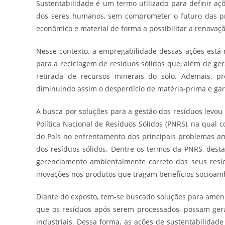
Sustentabilidade é um termo utilizado para definir a
dos seres humanos, sem comprometer o futuro das pr
econômico e material de forma a possibilitar a renovaç
Nesse contexto, a empregabilidade dessas ações está r
para a reciclagem de resíduos sólidos que, além de gera
retirada de recursos minerais do solo. Ademais, p
diminuindo assim o desperdício de matéria-prima e ga
A busca por soluções para a gestão dos resíduos levou 
Política Nacional de Resíduos Sólidos (PNRS), na qual
do País no enfrentamento dos principais problemas a
dos resíduos sólidos. Dentre os termos da PNRS, dest
gerenciamento ambientalmente correto dos seus resíd
inovações nos produtos que tragam benefícios socioamb
Diante do exposto, tem-se buscado soluções para ameni
que os resíduos após serem processados, possam gera
industriais. Dessa forma, as ações de sustentabilida