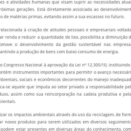
ções e atividades humanas que visam suprir as necessidades atua
óximas gerações. Está diretamente associada ao desenvolvimen
ão de matérias primas, evitando assim a sua escassez no futuro.
elacionada à criação de atitudes pessoais e empresariais voltad
r renda e reduzir a quantidade de lixo, possibilita a diminuição 
romove o desenvolvimento da gestão sustentável nas empresa
rantindo a produção de bens com baixo consumo de energia.
o Congresso Nacional à aprovação da Lei nº 12.305/10, instituindo
 contém instrumentos importantes para permitir o avanço necessár
mbientais, sociais e econômicos decorrentes do manejo inadequa
aca-se aquele que imputa ao setor privado a responsabilidade pe
uos, assim como sua reincorporação na cadeia produtiva e pel
ientais.
zar os impactos ambientais através do uso da reciclagem, de for
r novos produtos para serem utilizados em diversos seguiment
de podem estar presentes em diversas áreas do conhecimento, co