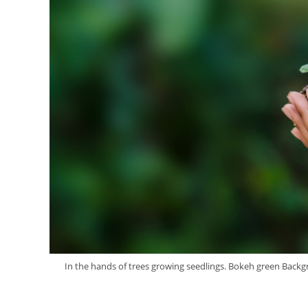
In the hands of trees growing seedlings. Bokeh green Backg