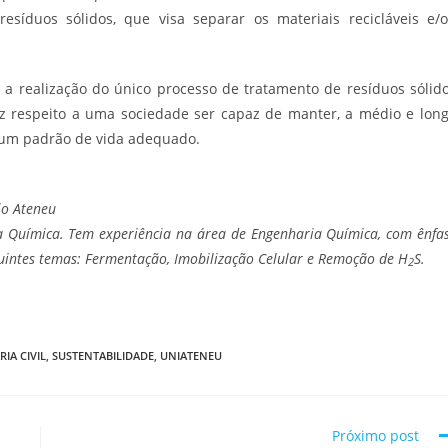
esíduos sólidos, que visa separar os materiais recicláveis e/
a a realização do único processo de tratamento de resíduos sólid
diz respeito a uma sociedade ser capaz de manter, a médio e lon
e um padrão de vida adequado.
io Ateneu
 Química. Tem experiência na área de Engenharia Química, com ênfa
uintes temas: Fermentação, Imobilização Celular e Remoção de H
S.
2
IA CIVIL
,
SUSTENTABILIDADE
,
UNIATENEU
Próximo post