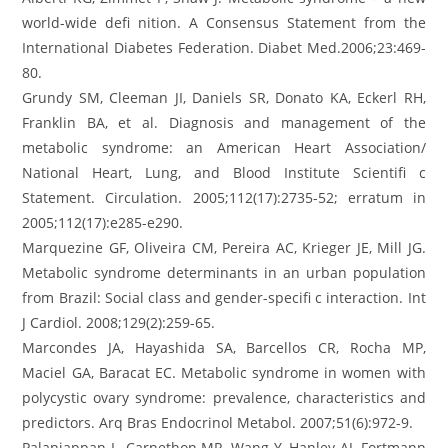
world-wide defi nition. A Consensus Statement from the
International Diabetes Federation. Diabet Med.2006;23:469-
80.
Grundy SM, Cleeman JI, Daniels SR, Donato KA, Eckerl RH,
Franklin BA, et al. Diagnosis and management of the
metabolic syndrome: an American Heart Association/
National Heart, Lung, and Blood Institute Scientifi c
Statement. Circulation. 2005;112(17):2735-52; erratum in
2005;112(17):e285-e290.
Marquezine GF, Oliveira CM, Pereira AC, Krieger JE, Mill JG.
Metabolic syndrome determinants in an urban population
from Brazil: Social class and gender-specifi c interaction. Int
J Cardiol. 2008;129(2):259-65.
Marcondes JA, Hayashida SA, Barcellos CR, Rocha MP,
Maciel GA, Baracat EC. Metabolic syndrome in women with
polycystic ovary syndrome: prevalence, characteristics and
predictors. Arq Bras Endocrinol Metabol. 2007;51(6):972-9.
Palaniappan L, Carnethon MR, Wang Y, Hanley AJ, Fortmann