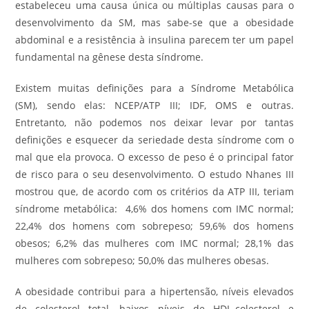
estabeleceu uma causa única ou múltiplas causas para o
desenvolvimento da SM, mas sabe-se que a obesidade
abdominal e a resistência à insulina parecem ter um papel
fundamental na gênese desta síndrome.
Existem muitas definições para a Síndrome Metabólica
(SM), sendo elas: NCEP/ATP III; IDF, OMS e outras.
Entretanto, não podemos nos deixar levar por tantas
definições e esquecer da seriedade desta síndrome com o
mal que ela provoca. O excesso de peso é o principal fator
de risco para o seu desenvolvimento. O estudo Nhanes III
mostrou que, de acordo com os critérios da ATP III, teriam
síndrome metabólica: 4,6% dos homens com IMC normal;
22,4% dos homens com sobrepeso; 59,6% dos homens
obesos; 6,2% das mulheres com IMC normal; 28,1% das
mulheres com sobrepeso; 50,0% das mulheres obesas.
A obesidade contribui para a hipertensão, níveis elevados
de colesterol total, baixos níveis de HDL-colesterol e