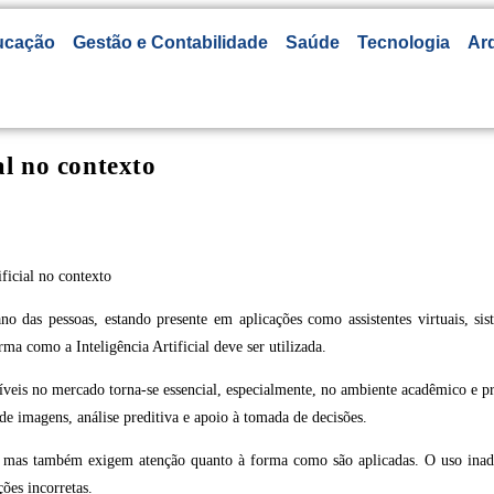
ucação
Gestão e Contabilidade
Saúde
Tecnologia
Arq
al no contexto
ano das pessoas, estando presente em aplicações como assistentes virtuais, 
a como a Inteligência Artificial deve ser utilizada.
níveis no mercado torna-se essencial, especialmente, no ambiente acadêmico e pro
de imagens, análise preditiva e apoio à tomada de decisões.
ia, mas também exigem atenção quanto à forma como são aplicadas. O uso inade
ões incorretas.