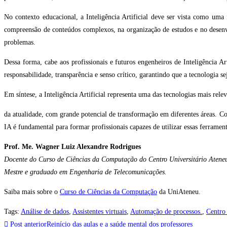
No contexto educacional, a Inteligência Artificial deve ser vista como um
compreensão de conteúdos complexos, na organização de estudos e no desenv
problemas.
Dessa forma, cabe aos profissionais e futuros engenheiros de Inteligência 
responsabilidade, transparência e senso crítico, garantindo que a tecnologia se
Em síntese, a Inteligência Artificial representa uma das tecnologias mais rele
da atualidade, com grande potencial de transformação em diferentes áreas. Con
IA é fundamental para formar profissionais capazes de utilizar essas ferrament
Prof. Me. Wagner Luiz Alexandre Rodrigues
Docente do Curso de Ciências da Computação do Centro Universitário Atene
Mestre e graduado em Engenharia de Telecomunicações.
Saiba mais sobre o
Curso de Ciências da Computação
da UniAteneu.
Tags
:
Análise de dados
,
Assistentes virtuais
,
Automação de processos.
,
Centro
Post anterior
Reinício das aulas e a saúde mental dos professores