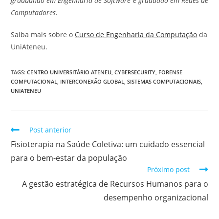
graduando em Engenharia de Software e graduado em Redes de
Computadores.
Saiba mais sobre o
Curso de Engenharia da Computação
da
UniAteneu.
TAGS
:
CENTRO UNIVERSITÁRIO ATENEU
,
CYBERSECURITY
,
FORENSE
COMPUTACIONAL
,
INTERCONEXÃO GLOBAL
,
SISTEMAS COMPUTACIONAIS
,
UNIATENEU
Post anterior
Fisioterapia na Saúde Coletiva: um cuidado essencial
para o bem-estar da população
Próximo post
A gestão estratégica de Recursos Humanos para o
desempenho organizacional