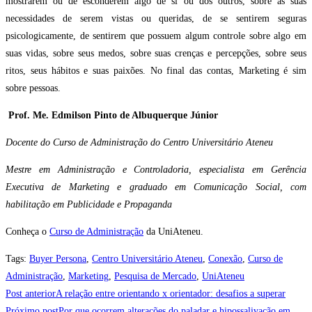
mostrarem ou de esconderem algo de si ou dos outros, sobre as suas
necessidades de serem vistas ou queridas, de se sentirem seguras
psicologicamente, de sentirem que possuem algum controle sobre algo em
suas vidas, sobre seus medos, sobre suas crenças e percepções, sobre seus
ritos, seus hábitos e suas paixões. No final das contas, Marketing é sim
sobre pessoas.
Prof. Me. Edmilson Pinto de Albuquerque Júnior
Docente do Curso de Administração do Centro Universitário Ateneu
Mestre em Administração e Controladoria, especialista em Gerência
Executiva de Marketing e graduado em Comunicação Social, com
habilitação em Publicidade e Propaganda
Conheça o
Curso de Administração
da UniAteneu.
Tags
:
Buyer Persona
,
Centro Universitário Ateneu
,
Conexão
,
Curso de
Administração
,
Marketing
,
Pesquisa de Mercado
,
UniAteneu
Post anterior
A relação entre orientando x orientador: desafios a superar
Próximo post
Por que ocorrem alterações do paladar e hipossalivação em