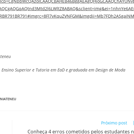
s_lcp=CgNpbWcQAzoICAAQCBAHEB46BggAEAgQHjoGCAAQChAYUNy
QCgAQGqAQtnd3Mtd2l6LWltZ8ABAQ&sclient=img&ei=1nhnYe6AE
BRBR791BR791#imgrc=8Fl7vKquZVNFGM&imgdii=Mb7FDh2ASgaiN
Ateneu
o Ensino Superior e Tutoria em EaD e graduada em Design de Moda
NIATENEU
Próximo post
Conheça 4 erros cometidos pelos estudantes 