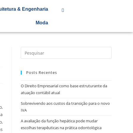
uitetura & Engenharia
Moda
Posts Recentes
O Direito Empresarial como base estruturante da
atuação contábil atual
Sobrevivendo aos custos da transição para o novo
o,
IVA
ma
A avaliação da função hepática pode mudar
o,
escolhas terapêuticas na prática odontológica
as