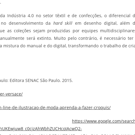
.
da Indústria 4.0 no setor têxtil e de confecções, o diferencial 
ir no desenvolvimento da
hard skill
em desenho digital, além 
e as coleções sejam produzidas por equipes multidisciplinare
nualmente será extinto. Muito pelo contrário, é necessário ter
 mistura do manual e do digital, transformando o trabalho de cri
ulo: Editora SENAC São Paulo. 2015.
er-versace/
n-line-de-ilustracao-de-moda-aprenda-a-fazer-croquis/
 03:
https://www.google.com/searc
hUKEwjuw8_c0cjzAhWbhZUCHcoIAcwQ2-