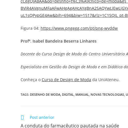
cCegQIABAA&oq=desnho+t%C3%A9cnico+de+moda&g
BViR4AVgnuMFaAFwAHgAgAHcAYgBnA2SAQYwLjEwLjGYA
uL1sQPypGE4Aw&bih=694&biw=1517&rlz=1C1SQJL_pt-
Figura 04:
https://www.pngegg.com/pt/png-wyddw
Profª. Isabel Bandeira Beserra Linhares
Docente do Curso Design de Moda do Centro Universitário 
Especialista em Gestão do Design de Moda e em Didática d
Conheça o
Curso de Design de Moda
da UniAteneu.
TAGS
:
DESENHO DE MODA
,
DIGITAL
,
MANUAL
,
NOVAS TECNOLOGIAS
,
U
Post anterior
A conduta do farmacêutico pautada na saúde