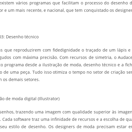
 existem vários programas que facilitam o processo do desenho 
tor e um mais recente, e nacional, que tem conquistado os designe
03: Desenho técnico
as que reproduzirem com fidedignidade o traçado de um lápis e
gudos com máxima precisão. Com recursos de simetria, o Audac
co programa desde a ilustração de moda, desenho técnico e a fic
o de uma peça. Tudo isso otimiza o tempo no setor de criação s
m os demais setores.
ão de moda digital (Illustrator)
esenhos, trazendo uma imagem com qualidade superior às image
. Cada software traz uma infinidade de recursos e a escolha de qu
 seu estilo de desenho. Os designers de moda precisam estar 