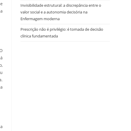
de
Invisibilidade estrutural: a discrepância entre o
da
valor social e a autonomia decisória na
Enfermagem moderna
Prescrição não é privilégio: é tomada de decisão
clínica fundamentada
 O
rá
o,
ou
a.
ra
 a