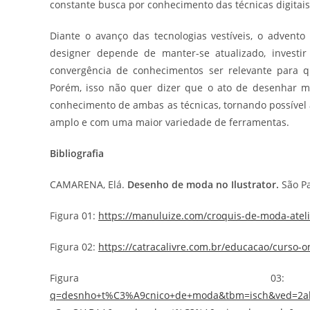
constante busca por conhecimento das técnicas digitais
Diante o avanço das tecnologias vestíveis, o advento 
designer depende de manter-se atualizado, invest
convergência de conhecimentos ser relevante para qu
Porém, isso não quer dizer que o ato de desenhar ma
conhecimento de ambas as técnicas, tornando possível a
amplo e com uma maior variedade de ferramentas.
Bibliografia
CAMARENA, Elá.
Desenho de moda no Ilustrator.
São Pa
Figura 01:
https://manuluize.com/croquis-de-moda-ateli
Figura 02:
https://catracalivre.com.br/educacao/curso-o
Figura
q=desnho+t%C3%A9cnico+de+moda&tbm=isch&ved=2a