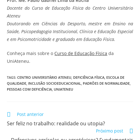
Prof. Me. Paulo Gabriel Lima da Rocha
Docente do Curso de Educação Física do Centro Universitário
Ateneu
Doutorando em Ciências do Desporto, mestre em Ensino na
Saúde, Psicopedagogia Institucional, Clínica e Educação Especial
e em Psicomotricidade e graduado em Educação Física.
Conheça mais sobre o
Curso de Educação Física
da
UniAteneu.
TAGS
:
CENTRO UNIVERSITÁRIO ATENEU
,
DEFICIÊNCIA FÍSICA
,
ESCOLA DE
QUALIDADE
,
INCLUSÃO SOCIOEDUCACIONAL
,
PADRÕES DE NORMALIDADE
,
PESSOAS COM DEFICIÊNCIA
,
UNIATENEU
Post anterior
Ser feliz no trabalho: realidade ou utopia?
Próximo post