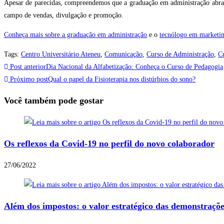
Apesar de parecidas, compreendemos que a graduação em administração abr
campo de vendas, divulgação e promoção.
Conheça mais sobre a graduação em administração
e o
tecnólogo em marketi
Tags
:
Centro Universitário Ateneu
,
Comunicação
,
Curso de Administração
,
C
Post anterior
Dia Nacional da Alfabetização: Conheça o Curso de Pedagogia
Próximo post
Qual o papel da Fisioterapia nos distúrbios do sono?
Você também pode gostar
Os reflexos da Covid-19 no perfil do novo colaborador
27/06/2022
Além dos impostos: o valor estratégico das demonstraçõ