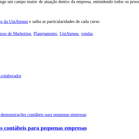
ange um campo maior de atuação dentro da empresa, entendendo todos os proc
ng da UniAteneu
e saiba as particularidades de cada curso.
urso de Marketing
,
Planejamento
,
UniAteneu
,
vendas
es contábeis para pequenas empresas