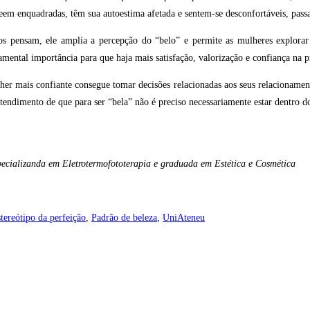
eem enquadradas, têm sua autoestima afetada e sentem-se desconfortáveis, passa
s pensam, ele amplia a percepção do “belo” e permite as mulheres explora
mental importância para que haja mais satisfação, valorização e confiança na p
her mais confiante consegue tomar decisões relacionadas aos seus relacionamento
tendimento de que para ser “bela” não é preciso necessariamente estar dentro dos
pecializanda em Eletrotermofototerapia e graduada em Estética e Cosmética
tereótipo da perfeição
,
Padrão de beleza
,
UniAteneu