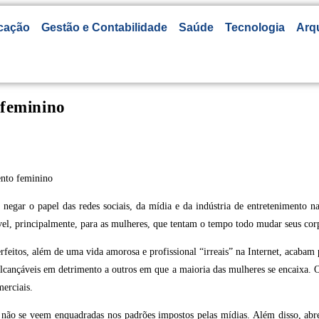
cação
Gestão e Contabilidade
Saúde
Tecnologia
Arq
 feminino
negar o papel das redes sociais, da mídia e da indústria de entretenimento 
ível, principalmente, para as mulheres, que tentam o tempo todo mudar seus cor
feitos, além de uma vida amorosa e profissional “irreais” na Internet, acabam 
alcançáveis em detrimento a outros em que a maioria das mulheres se encaixa. O
merciais.
s não se veem enquadradas nos padrões impostos pelas mídias. Além disso, abre