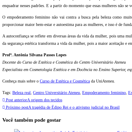
enquadrar nesses padrões. E a partir do momento que essas mulheres não se v
O empoderamento feminino não vai contra a busca pela beleza como muito
proporcionar maior bem-estar e autoestima para as mulheres, e isso é de funda
A autoconfiança se reflete em diversas áreas da vida da mulher, pois uma mul
da segurança estética transforma a vida da mulher, pois a maior aceitação e en
Profª. Antônia Silvana Passos Lopes
Docente do Curso de Estética e Cosmética do Centro Universitário Ateneu
Especialista em Cosmetologia Estética e em Docência no Ensino Superior, es
Conheça mais sobre o
Curso de Estética e Cosmética
da UniAteneu.
Tags
:
Beleza real
,
Centro Universitário Ateneu
,
Empoderamento feminino
,
Es
Post anterior
A origem dos tecidos
Próximo post
A tragédia de Édipo Rei e o ativismo judicial no Brasil
Você também pode gostar