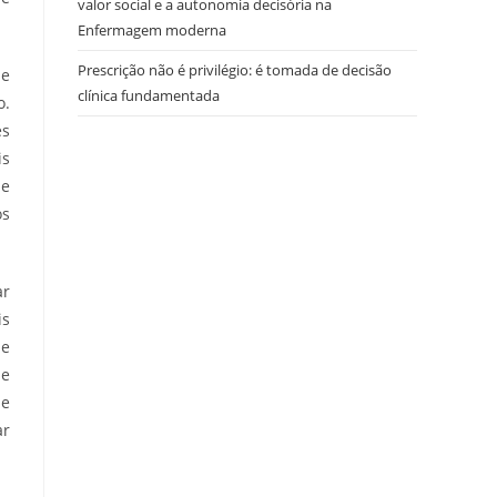
valor social e a autonomia decisória na
Enfermagem moderna
Prescrição não é privilégio: é tomada de decisão
 e
clínica fundamentada
o.
es
is
de
os
ar
is
de
se
de
ar