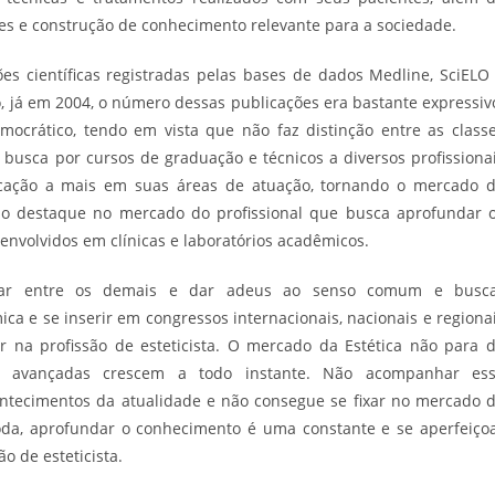
es e construção de conhecimento relevante para a sociedade.
es científicas registradas pelas bases de dados Medline, SciELO
o, já em 2004, o número dessas publicações era bastante expressiv
mocrático, tendo em vista que não faz distinção entre as class
a busca por cursos de graduação e técnicos a diversos profissiona
icação a mais em suas áreas de atuação, tornando o mercado 
é o destaque no mercado do profissional que busca aprofundar 
envolvidos em clínicas e laboratórios acadêmicos.
tacar entre os demais e dar adeus ao senso comum e busc
 e se inserir em congressos internacionais, nacionais e regiona
ar na profissão de esteticista. O mercado da Estética não para 
as avançadas crescem a todo instante. Não acompanhar es
contecimentos da atualidade e não consegue se fixar no mercado 
da, aprofundar o conhecimento é uma constante e se aperfeiço
o de esteticista.