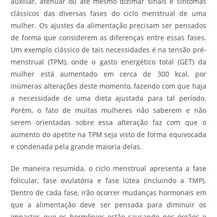
auxiliar, atenuar ou até mesmo dizimar sinais e sintomas
clássicos das diversas fases do ciclo menstrual de uma
mulher. Os ajustes da alimentação precisam ser pensados
de forma que considerem as diferenças entre essas fases.
Um exemplo clássico de tais necessidades é na tensão pré-
menstrual (TPM), onde o gasto energético total (GET) da
mulher está aumentado em cerca de 300 kcal, por
inúmeras alterações deste momento, fazendo com que haja
a necessidade de uma dieta ajustada para tal período.
Porém, o fato de muitas mulheres não saberem e não
serem orientadas sobre essa alteração faz com que o
aumento do apetite na TPM seja visto de forma equivocada
e condenada pela grande maioria delas.
De maneira resumida, o ciclo menstrual apresenta a fase
folicular, fase ovulatória e fase lútea (incluindo a TMP).
Dentro de cada fase, irão ocorrer mudanças hormonais em
que a alimentação deve ser pensada para diminuir os
impactos que os hormônios estão causando nos órgãos e