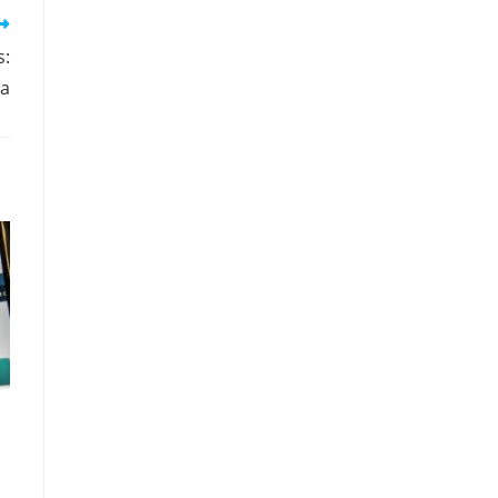
s:
ra