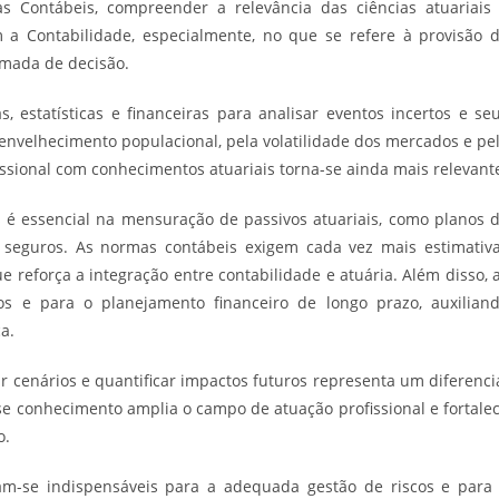
 Contábeis, compreender a relevância das ciências atuariais
 a Contabilidade, especialmente, no que se refere à provisão 
omada de decisão.
, estatísticas e financeiras para analisar eventos incertos e se
envelhecimento populacional, pela volatilidade dos mercados e pe
issional com conhecimentos atuariais torna-se ainda mais relevant
is é essencial na mensuração de passivos atuariais, como planos 
 seguros. As normas contábeis exigem cada vez mais estimativ
reforça a integração entre contabilidade e atuária. Além disso, 
os e para o planejamento financeiro de longo prazo, auxilian
a.
 cenários e quantificar impactos futuros representa um diferenci
sse conhecimento amplia o campo de atuação profissional e fortale
o.
tram-se indispensáveis para a adequada gestão de riscos e para