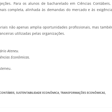
ções. Para os alunos de bacharelado em Ciências Contábeis,
mais completa, alinhada às demandas do mercado e às exigênci
uariais não apenas amplia oportunidades profissionais, mas tamb
anceiras utilizadas pelas organizações.
ário Ateneu.
iências Econômicas.
teneu.
 CONTÁBEIS
,
SUSTENTABILIDADE ECONÔMICA
,
TRANSFORMAÇÕES ECONÔMICAS
,