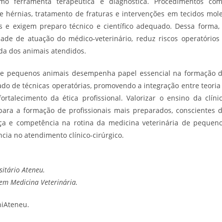
mo ferramenta terapêutica e diagnóstica. Procedimentos co
de hérnias, tratamento de fraturas e intervenções em tecidos mol
s e exigem preparo técnico e científico adequado. Dessa forma,
dade de atuação do médico-veterinário, reduz riscos operatórios
da dos animais atendidos.
ca de pequenos animais desempenha papel essencial na formação 
do de técnicas operatórias, promovendo a integração entre teoria
ortalecimento da ética profissional. Valorizar o ensino da clíni
para a formação de profissionais mais preparados, conscientes 
ça e competência na rotina da medicina veterinária de pequen
cia no atendimento clínico-cirúrgico.
sitário Ateneu.
em Medicina Veterinária.
iAteneu.