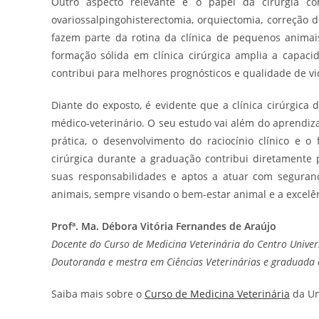
Outro aspecto relevante é o papel da cirurgia co
ovariossalpingohisterectomia, orquiectomia, correção 
fazem parte da rotina da clínica de pequenos animai
formação sólida em clínica cirúrgica amplia a capaci
contribui para melhores prognósticos e qualidade de vi
Diante do exposto, é evidente que a clínica cirúrgi
médico-veterinário. O seu estudo vai além do aprendiza
prática, o desenvolvimento do raciocínio clínico e o f
cirúrgica durante a graduação contribui diretamente 
suas responsabilidades e aptos a atuar com seguran
animais, sempre visando o bem-estar animal e a excelên
Profª. Ma. Débora Vitória Fernandes de Araújo
Docente do Curso de Medicina Veterinária do Centro Univer
Doutoranda e mestra em Ciências Veterinárias e graduada 
Saiba mais sobre o
Curso de Medicina Veterinária
da Un