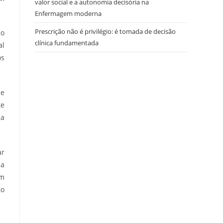
valor social e a autonomia decisória na
Enfermagem moderna
Prescrição não é privilégio: é tomada de decisão
 o
clínica fundamentada
al
os
 e
te
ha
ar
sa
em
to