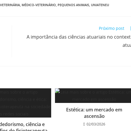
VETERINÁRIA
,
MÉDICO-VETERINÁRIO
,
PEQUENOS ANIMAIS
,
UNIATENEU
Próximo post
A importância das ciências atuariais no contex
atu
Estética: um mercado em
ascensão
edorismo, ciência e
02/03/2026
fios do fisioterapeuta