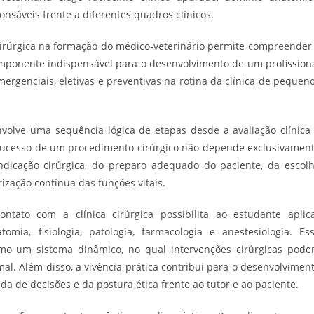
nsáveis frente a diferentes quadros clínicos.
a cirúrgica na formação do médico-veterinário permite compreender
mponente indispensável para o desenvolvimento de um profission
emergenciais, eletivas e preventivas na rotina da clínica de pequen
nvolve uma sequência lógica de etapas desde a avaliação clínica
sucesso de um procedimento cirúrgico não depende exclusivamen
ndicação cirúrgica, do preparo adequado do paciente, da escol
rização contínua das funções vitais.
tato com a clínica cirúrgica possibilita ao estudante aplic
ia, fisiologia, patologia, farmacologia e anestesiologia. Es
mo um sistema dinâmico, no qual intervenções cirúrgicas pod
al. Além disso, a vivência prática contribui para o desenvolvimen
a de decisões e da postura ética frente ao tutor e ao paciente.