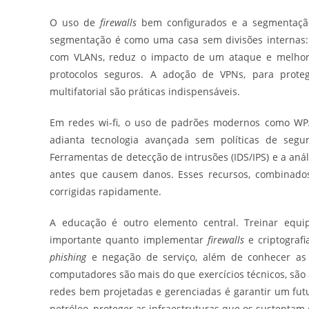
O uso de
firewalls
bem configurados e a segmentação
segmentação é como uma casa sem divisões internas: 
com VLANs, reduz o impacto de um ataque e melhora
protocolos seguros. A adoção de VPNs, para prote
multifatorial são práticas indispensáveis.
Em redes wi-fi, o uso de padrões modernos como WPA3
adianta tecnologia avançada sem políticas de segu
Ferramentas de detecção de intrusões (IDS/IPS) e a aná
antes que causem danos. Esses recursos, combinados
corrigidas rapidamente.
A educação é outro elemento central. Treinar equi
importante quanto implementar
firewalls
e criptograf
phishing
e negação de serviço, além de conhecer as m
computadores são mais do que exercícios técnicos, são a
redes bem projetadas e gerenciadas é garantir um fut
petróleo, proteger as infraestruturas que os sustentam 