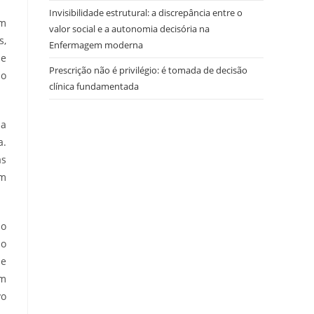
Invisibilidade estrutural: a discrepância entre o
em
valor social e a autonomia decisória na
s,
Enfermagem moderna
de
Prescrição não é privilégio: é tomada de decisão
ão
clínica fundamentada
da
a.
as
am
ão
mo
de
em
vo