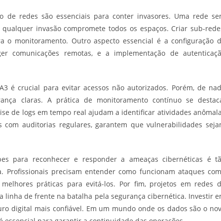
 de redes são essenciais para conter invasores. Uma rede s
qualquer invasão compromete todos os espaços. Criar sub-rede
 o monitoramento. Outro aspecto essencial é a configuração 
ger comunicações remotas, e a implementação de autenticaç
 é crucial para evitar acessos não autorizados. Porém, de na
rança claras. A prática de monitoramento contínuo se destac
lise de logs em tempo real ajudam a identificar atividades anômal
 com auditorias regulares, garantem que vulnerabilidades sej
pes para reconhecer e responder a ameaças cibernéticas é t
ia. Profissionais precisam entender como funcionam ataques co
elhores práticas para evitá-los. Por fim, projetos em redes 
 linha de frente na batalha pela segurança cibernética. Investir 
uro digital mais confiável. Em um mundo onde os dados são o no
é essencial para garantir a continuidade das operações.