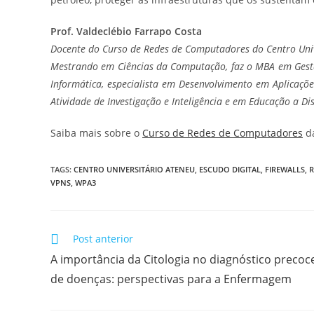
Prof. Valdeclébio Farrapo Costa
Docente do Curso de Redes de Computadores do Centro Univ
Mestrando em Ciências da Computação, faz o MBA em Gestã
Informática, especialista em Desenvolvimento em Aplicaçõ
Atividade de Investigação e Inteligência e em Educação a 
Saiba mais sobre o
Curso de Redes de Computadores
da
TAGS
:
CENTRO UNIVERSITÁRIO ATENEU
,
ESCUDO DIGITAL
,
FIREWALLS
,
R
VPNS
,
WPA3
Post anterior
A importância da Citologia no diagnóstico precoc
de doenças: perspectivas para a Enfermagem