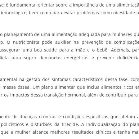
se, é fundamental orientar sobre a importância de uma alimentaç
e imunológico, bem como para evitar problemas como obesidade 
uir o planejamento de uma alimentação adequada para mulheres q
o. O nutricionista pode auxiliar na prevenção de complicaçõ
e assegurar uma boa saúde para a mãe e o bebê. Ademais, pa
ieta para suprir demandas energéticas e prevenir deficiênci
mental na gestão dos sintomas característicos dessa fase, co
e massa óssea. Um plano alimentar que inclua alimentos ricos 
gar os impactos dessa transição hormonal, além de contribuir para
amento de doenças crônicas e condições específicas que afetam 
licísticos e distúrbios da tireoide. A individualização do pla
e que a mulher alcance melhores resultados clínicos e tenha ma