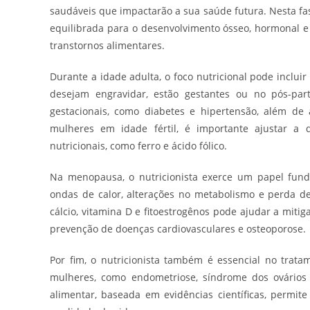
saudáveis que impactarão a sua saúde futura. Nesta fa
equilibrada para o desenvolvimento ósseo, hormonal 
transtornos alimentares.
Durante a idade adulta, o foco nutricional pode incl
desejam engravidar, estão gestantes ou no pós-part
gestacionais, como diabetes e hipertensão, além d
mulheres em idade fértil, é importante ajustar a d
nutricionais, como ferro e ácido fólico.
Na menopausa, o nutricionista exerce um papel funda
ondas de calor, alterações no metabolismo e perda d
cálcio, vitamina D e fitoestrogênos pode ajudar a miti
prevenção de doenças cardiovasculares e osteoporose.
Por fim, o nutricionista também é essencial no trat
mulheres, como endometriose, síndrome dos ovários po
alimentar, baseada em evidências científicas, permit