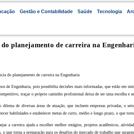
ucação
Gestão e Contabilidade
Saúde
Tecnologia
Arq
a do planejamento de carreira na Engenhar
nos de Engenharia, pois possibilita decisões mais informadas, que estão em sin
petitivo, traçar o próprio caminho profissional deixa de ser uma escolha e s
o dilema de diversas áreas de atuação, que incluem empresas privadas, o seto
onhecer habilidades e estabelecer metas de curto, médio e longo prazo, o que torn
jar a carreira ajuda a escolher melhor estágios, projetos acadêmicos, ativid
, o que torna a preparação para os desafios do mercado de trabalho que surge