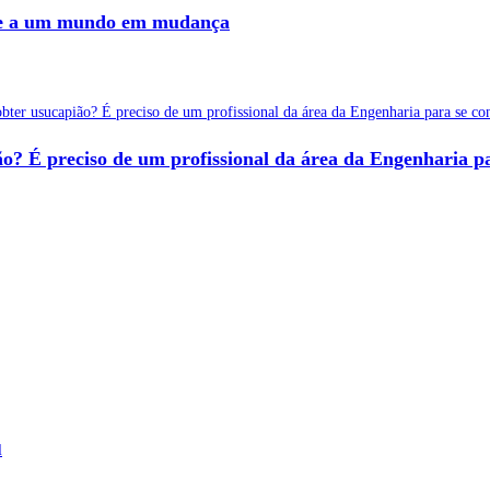
o-se a um mundo em mudança
ão? É preciso de um profissional da área da Engenharia p
l