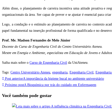
Além disso, o planejamento de carreira incentiva uma atitude proativa e res
organizacionais da área. Ser capaz de prever e se ajustar é essencial para cria
Logo, a condução e o estímulo ao planejamento de carreira no contexto aca
papel fundamental na inserção profissional de forma qualificada e no desenvo
Prof. Me. Madson Fernandes de Melo Júnior
Docente do Curso de Engenharia Civil do Centro Universitário Ateneu.
Mestre em Energia e Ambiente, especialista em Educação de Jovens e Adulto
Saiba mais sobre o
Curso de Engenharia Civil
da UniAteneu.
Tags
:
Centro Universitário Ateneu
,
engenharia
,
Engenharia Civil
,
Engenharia
Post anterior
A importância da higiene bucal no ambiente universitário
Próximo post
A Bioquímica por trás do cuidado em Enfermagem
Você também pode gostar