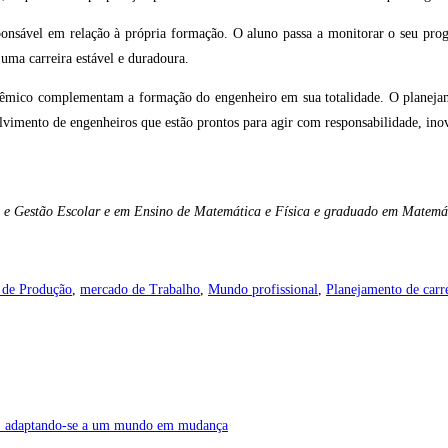
ponsável em relação à própria formação. O aluno passa a monitorar o seu prog
r uma carreira estável e duradoura.
dêmico complementam a formação do engenheiro em sua totalidade. O planejam
lvimento de engenheiros que estão prontos para agir com responsabilidade, inov
s e Gestão Escolar e em Ensino de Matemática e Física e graduado em Matemá
 de Produção
,
mercado de Trabalho
,
Mundo profissional
,
Planejamento de carr