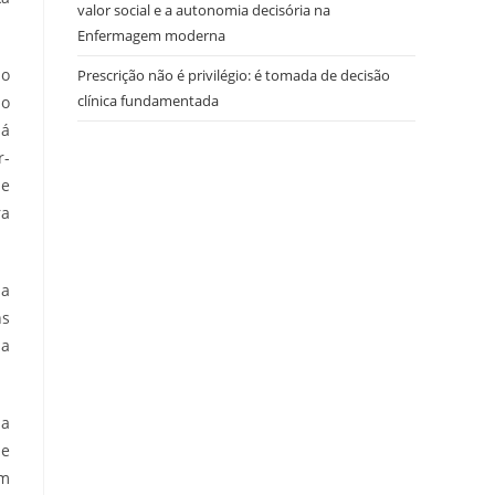
valor social e a autonomia decisória na
Enfermagem moderna
ao
Prescrição não é privilégio: é tomada de decisão
clínica fundamentada
do
Há
r-
de
ra
 a
ns
sa
ia
 e
am