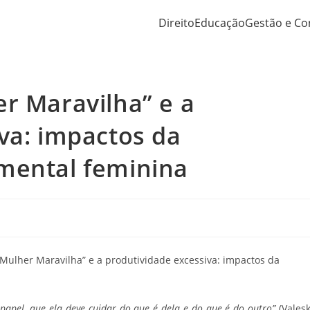
Direito
Educação
Gestão e Co
r Maravilha” e a
va: impactos da
mental feminina
papel, que ela deve cuidar do que é dela e do que é do outro”
(Vales