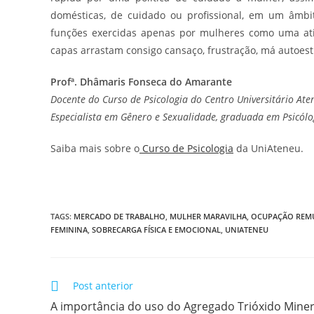
domésticas, de cuidado ou profissional, em um âmbit
funções exercidas apenas por mulheres como uma atit
capas arrastam consigo cansaço, frustração, má autoesti
Profª. Dhâmaris Fonseca do Amarante
Docente do Curso de Psicologia do Centro Universitário Ate
Especialista em Gênero e Sexualidade, graduada em Psicólo
Saiba mais sobre o
Curso de Psicologia
da UniAteneu.
TAGS
:
MERCADO DE TRABALHO
,
MULHER MARAVILHA
,
OCUPAÇÃO REM
FEMININA
,
SOBRECARGA FÍSICA E EMOCIONAL
,
UNIATENEU
Leia
Post anterior
mais
A importância do uso do Agregado Trióxido Miner
artigos