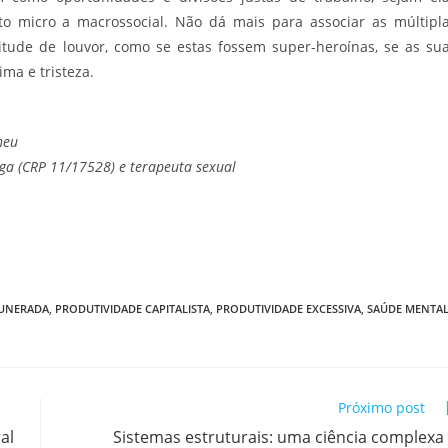
o micro a macrossocial. Não dá mais para associar as múltipl
ude de louvor, como se estas fossem super-heroínas, se as su
ma e tristeza.
neu
ga (CRP 11/17528) e terapeuta sexual
UNERADA
,
PRODUTIVIDADE CAPITALISTA
,
PRODUTIVIDADE EXCESSIVA
,
SAÚDE MENTA
Próximo post
al
Sistemas estruturais: uma ciência complexa