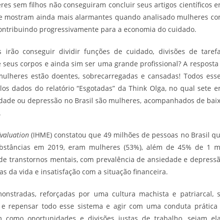
s sem filhos não conseguiram concluir seus artigos científicos 
se mostram ainda mais alarmantes quando analisado mulheres c
ontribuindo progressivamente para a economia do cuidado.
rão conseguir dividir funções de cuidado, divisões de taref
 seus corpos e ainda sim ser uma grande profissional? A resposta
mulheres estão doentes, sobrecarregadas e cansadas! Todos ess
os dados do relatório “Esgotadas” da Think Olga, no qual sete 
edade ou depressão no Brasil são mulheres, acompanhados de bai
.
Evaluation
(IHME) constatou que 49 milhões de pessoas no Brasil q
bstâncias em 2019, eram mulheres (53%), além de 45% de 1 m
 de transtornos mentais, com prevalência de ansiedade e depress
as da vida e insatisfação com a situação financeira.
nstradas, reforçadas por uma cultura machista e patriarcal, 
 e repensar todo esse sistema e agir com uma conduta prática
 como oportunidades e divisões justas de trabalho, sejam el