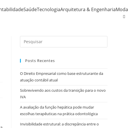
ntabilidade
Saúde
Tecnologia
Arquitetura & Engenharia
Moda
Posts Recentes
O Direito Empresarial como base estruturante da
atuação contábil atual
Sobrevivendo aos custos da transição para o novo
IVA
A avaliação da função hepática pode mudar
escolhas terapêuticas na prática odontológica
Invisibilidade estrutural: a discrepância entre o
ka