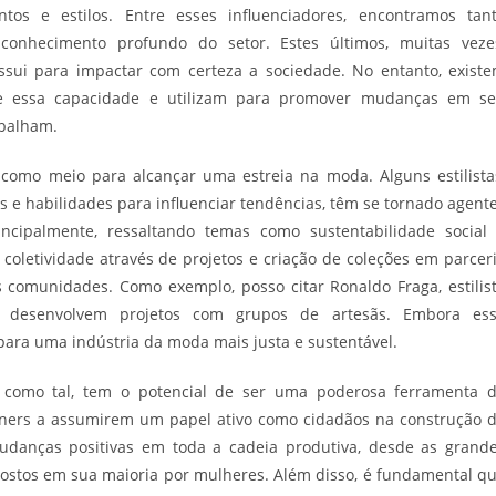
os e estilos. Entre esses influenciadores, encontramos tan
onhecimento profundo do setor. Estes últimos, muitas veze
ui para impactar com certeza a sociedade. No entanto, exist
te essa capacidade e utilizam para promover mudanças em s
abalham.
omo meio para alcançar uma estreia na moda. Alguns estilista
s e habilidades para influenciar tendências, têm se tornado agent
cipalmente, ressaltando temas como sustentabilidade social
letividade através de projetos e criação de coleções em parcer
 comunidades. Como exemplo, posso citar Ronaldo Fraga, estilis
que desenvolvem projetos com grupos de artesãs. Embora es
para uma indústria da moda mais justa e sustentável.
como tal, tem o potencial de ser uma poderosa ferramenta 
igners a assumirem um papel ativo como cidadãos na construção 
udanças positivas em toda a cadeia produtiva, desde as grand
postos em sua maioria por mulheres. Além disso, é fundamental q