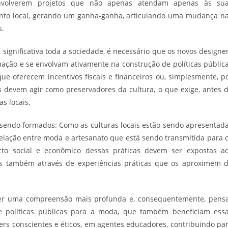
nvolverem projetos que não apenas atendam apenas às su
to local, gerando um ganha-ganha, articulando uma mudança n
s.
ignificativa toda a sociedade, é necessário que os novos designe
ção e se envolvam ativamente na construção de políticas públic
ue oferecem incentivos fiscais e financeiros ou, simplesmente, p
 devem agir como preservadores da cultura, o que exige, antes 
s locais.
 sendo formados: Como as culturas locais estão sendo apresentad
relação entre moda e artesanato que está sendo transmitida para 
cto social e econômico dessas práticas devem ser expostas a
s também através de experiências práticas que os aproximem 
ver uma compreensão mais profunda e, consequentemente, pens
 políticas públicas para a moda, que também beneficiam ess
rs conscientes e éticos, em agentes educadores, contribuindo pa