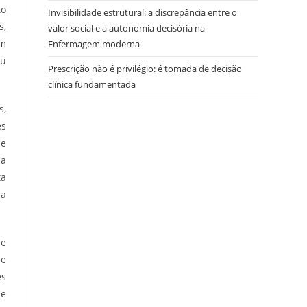
to
Invisibilidade estrutural: a discrepância entre o
s,
valor social e a autonomia decisória na
em
Enfermagem moderna
eu
Prescrição não é privilégio: é tomada de decisão
clínica fundamentada
s,
es
 e
ia
ta
sa
de
de
es
ue