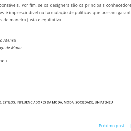
onsáveis. Por fim, se os designers são os principais conhecedor
tes é imprescindível na formulação de políticas que possam garant
 de maneira justa e equitativa.
io Ateneu
ign de Moda.
neu.
R
,
ESTILOS
,
INFLUENCIADORES DA MODA
,
MODA
,
SOCIEDADE
,
UNIATENEU
Próximo post