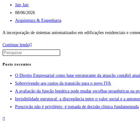
Jair Jair
08/06/2026
Arquitetura & Engenharia
A incorporação de sistemas automatizados em edificações residenciais e comer
Continue lendo
Posts recentes
O Direito Empresarial como base estruturante da atuação contábil atua
Sobrevivendo aos custos da transição para o novo IVA
A avaliação da função hepática pode mudar escolhas terapêuticas na pr
Invisibilidade estrutural: a discrepância entre o valor social e a aut
Prescrição não é privilégio: é tomada de decisão clínica fundamentada