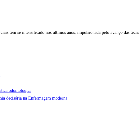
ciais tem se intensificado nos últimos anos, impulsionada pelo avanço das tecno
l
ática odontológica
onomia decisória na Enfermagem moderna