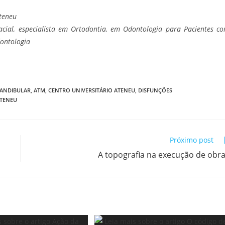
Ateneu
ial, especialista em Ortodontia, em Odontologia para Pacientes c
ontologia
.
ANDIBULAR
,
ATM
,
CENTRO UNIVERSITÁRIO ATENEU
,
DISFUNÇÕES
TENEU
Próximo post
A topografia na execução de obr