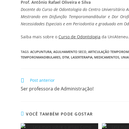
Prof. Antô
nio Rafael Oliveira e Silva
Docente do Curso de Odontologia do Centro Universitário 
Mestrando em Disfunção Temporomandibular e Dor Orofac
Necessidades Especiais e em Periodontia e graduado em Od
Saiba mais sobre o
Curso de Odontologia
da UniAteneu
TAGS
:
ACUPUNTURA
,
AGULHAMENTO SECO
,
ARTICULAÇÃO TEMPOROM
TEMPOROMANDIBULARES
,
DTM
,
LASERTERAPIA
,
MEDICAMENTOS
,
UNIA
Post anterior
Ser professora de Administração!
VOCÊ TAMBÉM PODE GOSTAR