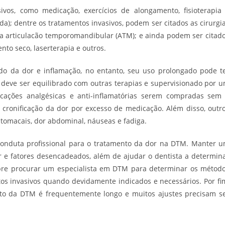
vos, como medicação, exercícios de alongamento, fisioterapia
ida); dentre os tratamentos invasivos, podem ser citados as cirurgi
 da articulacão temporomandibular (ATM); e ainda podem ser citad
to seco, laserterapia e outros.
o da dor e inflamação, no entanto, seu uso prolongado pode t
s deve ser equilibrado com outras terapias e supervisionado por 
dicações analgésicas e anti-inflamatórias serem compradas sem
 cronificação da dor por excesso de medicação. Além disso, outr
tomacais, dor abdominal, náuseas e fadiga.
conduta profissional para o tratamento da dor na DTM. Manter 
or e fatores desencadeados, além de ajudar o dentista a determin
mpre procurar um especialista em DTM para determinar os métod
s invasivos quando devidamente indicados e necessários. Por fi
ento da DTM é frequentemente longo e muitos ajustes precisam s