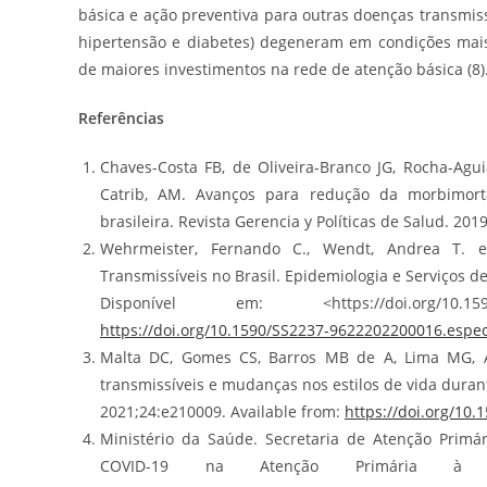
básica e ação preventiva para outras doenças transmiss
hipertensão e diabetes) degeneram em condições mais
de maiores investimentos na rede de atenção básica (8)
Referências
Chaves-Costa FB, de Oliveira-Branco JG, Rocha-Agui
Catrib, AM. Avanços para redução da morbimort
brasileira. Revista Gerencia y Políticas de Salud. 20
Wehrmeister, Fernando C., Wendt, Andrea T. e
Transmissíveis no Brasil. Epidemiologia e Serviços de
Disponível em: <https://doi.org/10.159
https://doi.org/10.1590/SS2237-9622202200016.espec
Malta DC, Gomes CS, Barros MB de A, Lima MG, 
transmissíveis e mudanças nos estilos de vida duran
2021;24:e210009. Available from:
https://doi.org/10
Ministério da Saúde. Secretaria de Atenção Primár
COVID-19 na Atenção Primária à