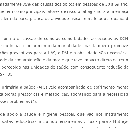
imadamente 75% das causas dos óbitos em pessoas de 30 a 69 ano
e tem como principais fatores de risco o tabagismo, a alimentaç
além da baixa prática de atividade física, tem afetado a qualida
 à tona a discussão de como as comorbidades associadas as DC
de seu impacto no aumento da mortalidade, mas também, promov
ações preventivas para a HAS, o DM e a obesidade são necessária
medo da contaminação e da morte que teve impacto direto na roti
o percebido nas unidades de saúde, com consequente redução d
F) (3).
 primária a saúde (APS) veio acompanhada de sofrimento menta
eta pioras pressóricas e metabólicas, apontando para a necessida
sses problemas (4).
 de apoio à saúde e higiene pessoal, que vão nos instrument
postas educativas, incluindo ferramentas virtuais para a Nutriçã