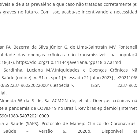
íveis e de alta prevalência que caso não tratadas corretamente (e
 graves no futuro. Com isso, acaba-se incentivando a necessida
.
ar FA, Bezerra da Silva Júnior G, de Lima-Saintrain MV, Fontenel
alidade das doenças crônicas não transmissíveis na populaç
19;18(37). https://doi.org/1 0.11144/Javeriana.rgps18-37.armd
 Sardinha, Luciana M.V.Iniquidades e Doenças Crônicas N
 Saúde [online]. v. 31, n. spe1 [Acessado 21 Julho 2023] , e2021106
0/SS2237-9622202200016.especial>. ISSN 2237-9622
ial
.
Almeida W da S de, Sá ACMGN de, et al.. Doenças crônicas n
te a pandemia de COVID-19 no Brasil. Rev bras epidemiol [Internet
.1590/1980-549720210009
ia à Saúde (SAPS). Protocolo de Manejo Clínico do Coronavírus
 Saúde – Versão 6., 2020b. Disponível e