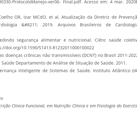
00330-ProtocoloManejo-ver06- Final.pdf. Acesso em: 4 mar. 2020
elho OR, Izar MCdO, et al. Atualização da Diretriz de Prevenç
diologia &#8211; 2019. Arquivos Brasileiros de Cardiologi
dindo segurança alimentar e nutricional. Ciênc saúde coleti
tps://doi.org/10.1590/S1413-81232011000100022
as doenças crônicas não transmissíveis (DCNT) no Brasil 2011-202
em Saúde Departamento de Análise de Situação de Saúde. 2011.
nança Inteligente de Sistemas de Saúde. Instituto Atlântico (IA
eu
ição Clínica Funcional, em Nutrição Clínica e em Fisiologia do Exercíc