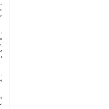
s.
ão
de
NT
eu
s,
na
as
l,
de
os
o,