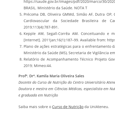
https://saude.gov.br/images/pdf/2020/marco/30/202
BRASIL. Ministério da Saúde. NOTA T
Précoma DB, Oliveira GMMd, Simão AF, Dutra OP, Co
Cardiovascular da Sociedade Brasileira de Car
2019;113(4):787-891.
Kepple AW, Segall-Corrêa AM. Conceituando e me
[Internet]. 2011Jan;16(1):187–99. Available from: ht
Plano de ações estratégicas para o enfrentamento d
Ministério da Saúde (MS), Secretaria de Vigilância 
Relatório de Acompanhamento Técnico Projeto Gover
2019; Mimeo:44.
Profª. Drª. Kamila Maria Oliveira Sales
Docente do Curso de Nutrição do Centro Universitário Aten
Doutora e mestra em Ciências Médicas, especialista em Nutr
e graduada em Nutrição
Saiba mais sobre o
Curso de Nutrição
da UniAteneu.