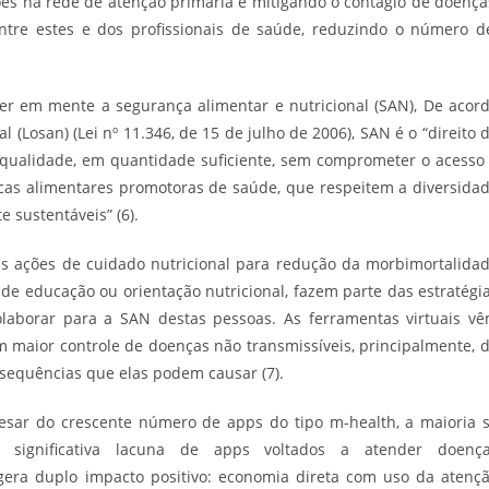
es na rede de atenção primária e mitigando o contágio de doença
ntre estes e dos profissionais de saúde, reduzindo o número 
ter em mente a segurança alimentar e nutricional (SAN), De acor
 (Losan) (Lei nº 11.346, de 15 de julho de 2006), SAN é o “direito 
 qualidade, em quantidade suficiente, sem comprometer o acesso
icas alimentares promotoras de saúde, que respeitem a diversida
 sustentáveis” (6).
 as ações de cuidado nutricional para redução da morbimortalida
e educação ou orientação nutricional, fazem parte das estratégi
aborar para a SAN destas pessoas. As ferramentas virtuais v
 maior controle de doenças não transmissíveis, principalmente, 
sequências que elas podem causar (7).
esar do crescente número de apps do tipo m-health, a maioria 
 significativa lacuna de apps voltados a atender doenç
, gera duplo impacto positivo: economia direta com uso da atenç