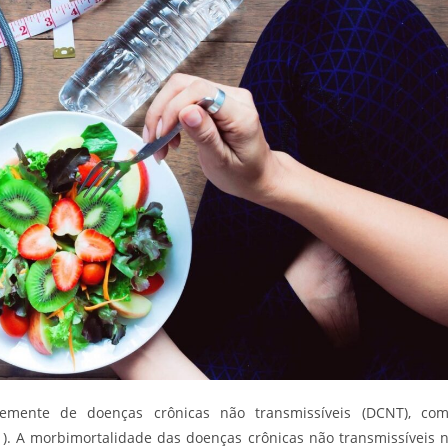
temente de doenças crônicas não transmissíveis (DCNT), co
). A morbimortalidade das doenças crônicas não transmissíveis 