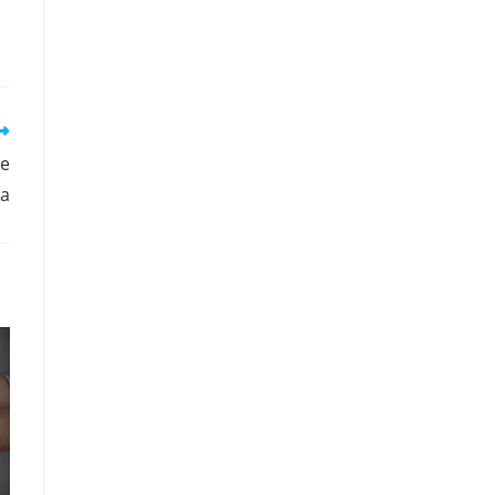
de
ia