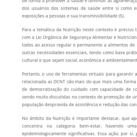
de forma a promover a saúde e diminuir as aglomeraçõ
dos usuários dos sistemas de saúde entre si como e
exposições a pessoas e sua transmissibilidade (5).
Para a temática da Nutrição neste contexto é preciso 
com a Lei Orgânica de Segurança Alimentar e Nutricional
todos ao acesso regular e permanente a alimentos de
outras necessidades essenciais, tendo como base prát
cultural e que sejam social, econômica e ambientalmente
Portanto, o uso de ferramentas virtuais para garantir
relacionada as DCNT são mais do que mais uma forma d
de democratização do cuidado com capacidade de col
sendo muito discutidas no contexto de promoção de um
população desprovida de assistência e redução das con
No âmbito da Nutrição é importante destacar, que ap
concentra na categoria bem-estar, havendo uma
epidemiologicamente significativas. Essa ação, por si