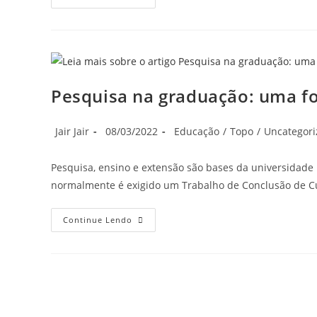
Científica
Na
Graduação:
Elemento
De
Consolidação
Dos
Saberes
Formacionais
Pesquisa na graduação: uma f
Autor
Post
Categoria
Jair Jair
08/03/2022
Educação
/
Topo
/
Uncategori
do
publicado:
do
post:
post:
Pesquisa, ensino e extensão são bases da universidade 
normalmente é exigido um Trabalho de Conclusão de C
Pesquisa
Continue Lendo
Na
Graduação:
Uma
Formação
Imprescindível