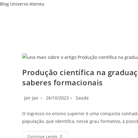
Ir
Blog Universo Ateneu
para
o
conteúdo
Produção científica na gradua
saberes formacionais
Autor
Post
Categoria
Jair Jair
26/10/2023
Saúde
do
publicado:
do
post:
post:
O ingresso no ensino superior é uma conquista sonhada
população, que identifica, nesse grau formativo, a pos
Produção
Continue Lendo