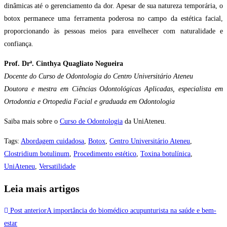
dinâmicas até o gerenciamento da dor. Apesar de sua natureza temporária, o
botox permanece uma ferramenta poderosa no campo da estética facial,
proporcionando às pessoas meios para envelhecer com naturalidade e
confiança.
Prof. Drª. Cinthya Quagliato Nogueira
Docente do Curso de Odontologia do Centro Universitário Ateneu
Doutora e mestra em Ciências Odontológicas Aplicadas, especialista em
Ortodontia e Ortopedia Facial e graduada em Odontologia
Saiba mais sobre o
Curso de Odontologia
da UniAteneu.
Tags
:
Abordagem cuidadosa
,
Botox
,
Centro Universitário Ateneu
,
Clostridium botulinum
,
Procedimento estético
,
Toxina botulínica
,
UniAteneu
,
Versatilidade
Leia mais artigos
Post anterior
A importância do biomédico acupunturista na saúde e bem-
estar