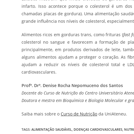
infarto. Isso acontece porque o colesterol é um dos
chamadas placas de gordura). Uma alimentação saudáv
grande influência nos níveis de colesterol, especialment
Alimentos ricos em gorduras trans, como frituras (
fast 
colesterol no sangue e favorecem a formação de plac
principalmente, em produtos derivados de leite, tam
alguns alimentos ajudam a proteger o coração. As fibra
ajudam a reduzir os níveis de colesterol total e LD
cardiovasculares.
Profª. Drª. Denise Rocha Nepomuceno dos Santos
Docente do Curso de Nutrição do Centro Universitário Aten
Doutora e mestra em Bioquímica e Biologia Molecular e gra
Saiba mais sobre o
Curso de Nutrição
da UniAteneu.
TAGS
:
ALIMENTAÇÃO SAUDÁVEL
,
DOENÇAS CARDIOVASCULARES
,
NUTR