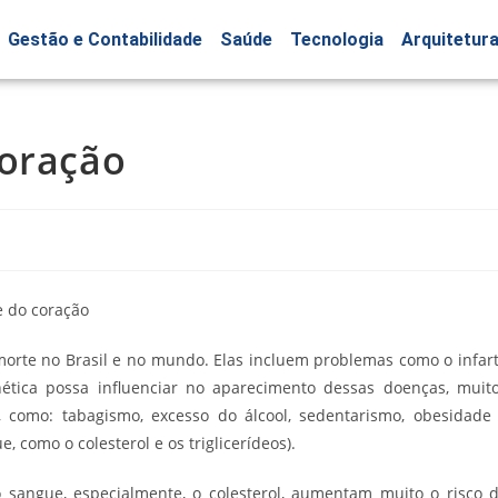
Gestão e Contabilidade
Saúde
Tecnologia
Arquitetur
coração
morte no Brasil e no mundo. Elas incluem problemas como o infar
nética possa influenciar no aparecimento dessas doenças, muit
a, como: tabagismo, excesso do álcool, sedentarismo, obesidade
, como o colesterol e os triglicerídeos).
sangue, especialmente, o colesterol, aumentam muito o risco 