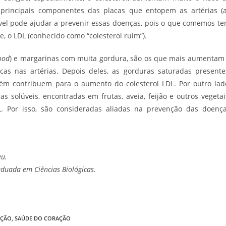
 principais componentes das placas que entopem as artérias (
el pode ajudar a prevenir essas doenças, pois o que comemos t
e, o LDL (conhecido como “colesterol ruim”).
food
) e margarinas com muita gordura, são os que mais aumentam
as nas artérias. Depois deles, as gorduras saturadas presente
bém contribuem para o aumento do colesterol LDL. Por outro lad
s solúveis, encontradas em frutas, aveia, feijão e outros vegetai
L. Por isso, são consideradas aliadas na prevenção das doenç
eu.
duada em Ciências Biológicas.
IÇÃO
,
SAÚDE DO CORAÇÃO