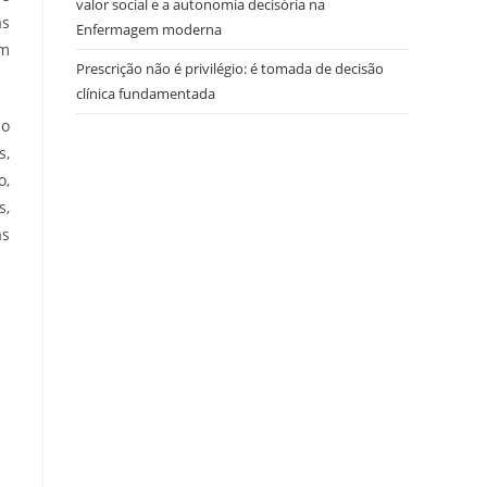
valor social e a autonomia decisória na
as
Enfermagem moderna
em
Prescrição não é privilégio: é tomada de decisão
clínica fundamentada
 o
s,
o,
s,
as