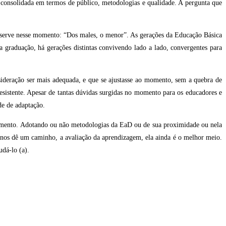
 consolidada em termos de público, metodologias e qualidade. A pergunta que
s serve nesse momento: “Dos males, o menor”. As gerações da Educação Básica
na graduação, há gerações distintas convivendo lado a lado, convergentes para
sideração ser mais adequada, e que se ajustasse ao momento, sem a quebra de
esistente. Apesar de tantas dúvidas surgidas no momento para os educadores e
de de adaptação.
 momento. Adotando ou não metodologias da EaD ou de sua proximidade ou nela
 nos dê um caminho, a avaliação da aprendizagem, ela ainda é o melhor meio.
udá-lo (a).