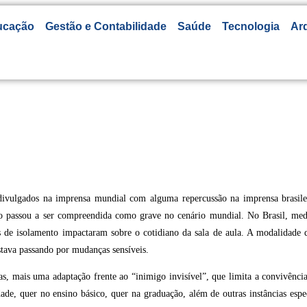
ucação
Gestão e Contabilidade
Saúde
Tecnologia
Arq
divulgados na imprensa mundial com alguma repercussão na imprensa brasil
tuação passou a ser compreendida como grave no cenário mundial. No Brasil,
de isolamento impactaram sobre o cotidiano da sala de aula. A modalidade de
estava passando por mudanças sensíveis.
, mais uma adaptação frente ao “inimigo invisível”, que limita a convivência 
ridade, quer no ensino básico, quer na graduação, além de outras instâncias e