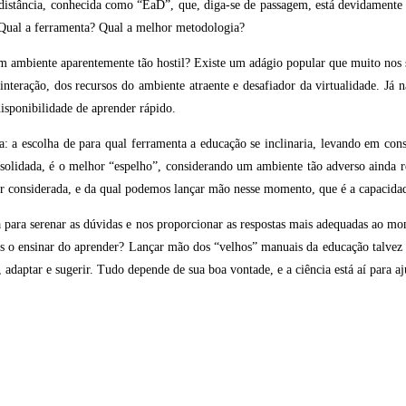
distância, conhecida como “EaD”, que, diga-se de passagem, está devidamente
s? Qual a ferramenta? Qual a melhor metodologia?
m um ambiente aparentemente tão hostil? Existe um adágio popular que muito no
nteração, dos recursos do ambiente atraente e desafiador da virtualidade. Já 
isponibilidade de aprender rápido.
a: a escolha de para qual ferramenta a educação se inclinaria, levando em con
onsolidada, é o melhor “espelho”, considerando um ambiente tão adverso ainda r
r considerada, e da qual podemos lançar mão nesse momento, que é a capacida
a para serenar as dúvidas e nos proporcionar as respostas mais adequadas ao
is o ensinar do aprender? Lançar mão dos “velhos” manuais da educação talvez
 adaptar e sugerir. Tudo depende de sua boa vontade, e a ciência está aí para aj