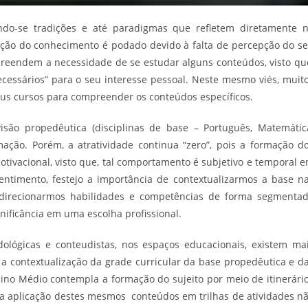
do-se tradições e até paradigmas que refletem diretamente 
rução do conhecimento é podado devido à falta de percepção do s
preendem a necessidade de se estudar alguns conteúdos, visto qu
cessários” para o seu interesse pessoal. Neste mesmo viés, muit
us cursos para compreender os conteúdos específicos.
isão propedêutica (disciplinas de base – Português, Matemátic
rmação. Porém, a atratividade continua “zero”, pois a formação d
tivacional, visto que, tal comportamento é subjetivo e temporal 
entimento, festejo a importância de contextualizarmos a base n
 direcionarmos habilidades e competências de forma segmenta
nificância em uma escolha profissional.
lógicas e conteudistas, nos espaços educacionais, existem ma
 contextualização da grade curricular da base propedêutica e d
sino Médio contempla a formação do sujeito por meio de itinerári
a aplicação destes mesmos conteúdos em trilhas de atividades n