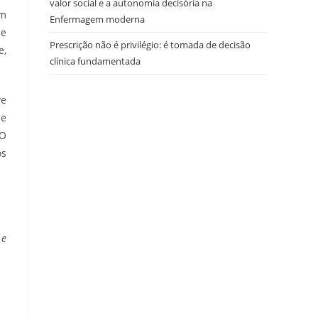
valor social e a autonomia decisória na
em
Enfermagem moderna
de
Prescrição não é privilégio: é tomada de decisão
e,
clínica fundamentada
ve
 e
 O
os
 e