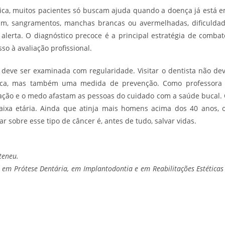
ínica, muitos pacientes só buscam ajuda quando a doença já está 
zam, sangramentos, manchas brancas ou avermelhadas, dificulda
alerta. O diagnóstico precoce é a principal estratégia de combat
so à avaliação profissional.
 deve ser examinada com regularidade. Visitar o dentista não de
tica, mas também uma medida de prevenção. Como professora
mação e o medo afastam as pessoas do cuidado com a saúde bucal.
faixa etária. Ainda que atinja mais homens acima dos 40 anos, 
r sobre esse tipo de câncer é, antes de tudo, salvar vidas.
teneu.
 em Prótese Dentária, em Implantodontia e em Reabilitações Estéticas
.