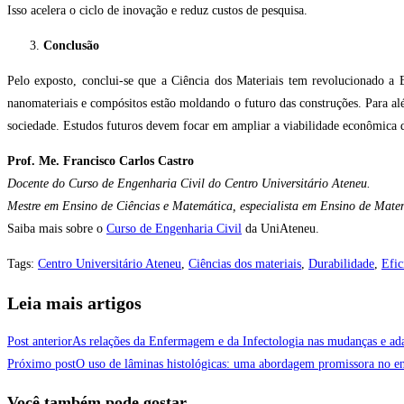
Isso acelera o ciclo de inovação e reduz custos de pesquisa.
Conclusão
Pelo exposto, conclui-se que a Ciência dos Materiais tem revolucionado a 
nanomateriais e compósitos estão moldando o futuro das construções. Para alé
sociedade. Estudos futuros devem focar em ampliar a viabilidade econômica d
Prof. Me. Francisco Carlos Castro
Docente do Curso de Engenharia Civil do Centro Universitário Ateneu.
Mestre em Ensino de Ciências e Matemática, especialista em Ensino de Mate
Saiba mais sobre o
Curso de Engenharia Civil
da UniAteneu.
Tags
:
Centro Universitário Ateneu
,
Ciências dos materiais
,
Durabilidade
,
Efic
Leia mais artigos
Post anterior
As relações da Enfermagem e da Infectologia nas mudanças e ada
Próximo post
O uso de lâminas histológicas: uma abordagem promissora no ens
Você também pode gostar