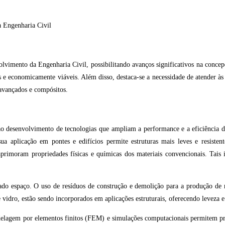
imento da Engenharia Civil, possibilitando avanços significativos na concep
veis e economicamente viáveis. Além disso, destaca-se a necessidade de atende
avançados e compósitos.
o ao desenvolvimento de tecnologias que ampliam a performance e a eficiência
 sua aplicação em pontes e edifícios permite estruturas mais leves e resiste
aprimoram propriedades físicas e químicas dos materiais convencionais. Tais 
hado espaço. O uso de resíduos de construção e demolição para a produção de n
idro, estão sendo incorporados em aplicações estruturais, oferecendo leveza e a
lagem por elementos finitos (FEM) e simulações computacionais permitem proje