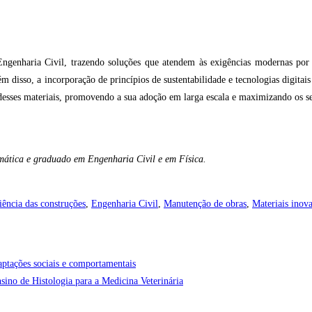
Engenharia Civil, trazendo soluções que atendem às exigências modernas por
m disso, a incorporação de princípios de sustentabilidade e tecnologias digit
esses materiais, promovendo a sua adoção em larga escala e maximizando os se
mática e graduado em Engenharia Civil e em Física.
iência das construções
,
Engenharia Civil
,
Manutenção de obras
,
Materiais inov
ptações sociais e comportamentais
ino de Histologia para a Medicina Veterinária