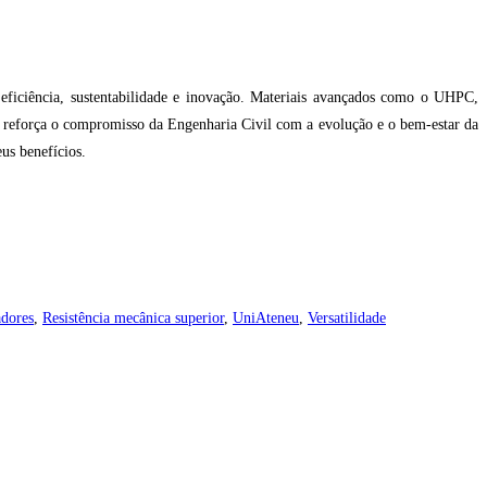
 eficiência, sustentabilidade e inovação. Materiais avançados como o UHPC,
ais reforça o compromisso da Engenharia Civil com a evolução e o bem-estar da
us benefícios.
adores
,
Resistência mecânica superior
,
UniAteneu
,
Versatilidade