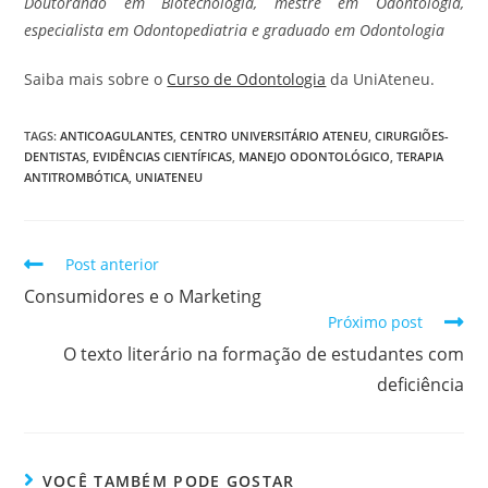
Doutorando em Biotecnologia, mestre em Odontologia,
especialista em Odontopediatria e graduado em Odontologia
Saiba mais sobre o
Curso de Odontologia
da UniAteneu.
TAGS
:
ANTICOAGULANTES
,
CENTRO UNIVERSITÁRIO ATENEU
,
CIRURGIÕES-
DENTISTAS
,
EVIDÊNCIAS CIENTÍFICAS
,
MANEJO ODONTOLÓGICO
,
TERAPIA
ANTITROMBÓTICA
,
UNIATENEU
Post anterior
Consumidores e o Marketing
Próximo post
O texto literário na formação de estudantes com
deficiência
VOCÊ TAMBÉM PODE GOSTAR