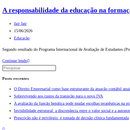
A responsabilidade da educação na formaçã
Jair Jair
15/06/2026
Educação
Segundo resultado do Programa Internacional de Avaliação de Estudantes (Pis
Continue lendo
Posts recentes
O Direito Empresarial como base estruturante da atuação contábil atua
Sobrevivendo aos custos da transição para o novo IVA
A avaliação da função hepática pode mudar escolhas terapêuticas na pr
Invisibilidade estrutural: a discrepância entre o valor social e a aut
Prescrição não é privilégio: é tomada de decisão clínica fundamentada