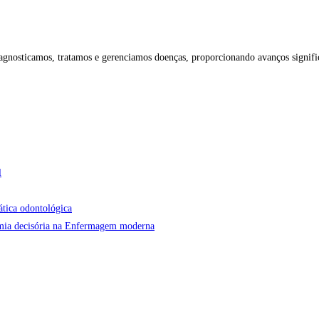
gnosticamos, tratamos e gerenciamos doenças, proporcionando avanços significa
l
ática odontológica
onomia decisória na Enfermagem moderna