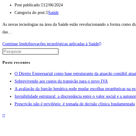
Post publicado:
12/06/2024
Categoria do post:
Saúde
As novas tecnologias na área da Saúde estão revolucionando a forma como dia
das…
Continue lendo
Inovações tecnológicas aplicadas à Saúde
Posts recentes
O Direito Empresarial como base estruturante da atuação contábil atua
Sobrevivendo aos custos da transição para o novo IVA
A avaliação da função hepática pode mudar escolhas terapêuticas na pr
Invisibilidade estrutural: a discrepância entre o valor social e a aut
Prescrição não é privilégio: é tomada de decisão clínica fundamentada