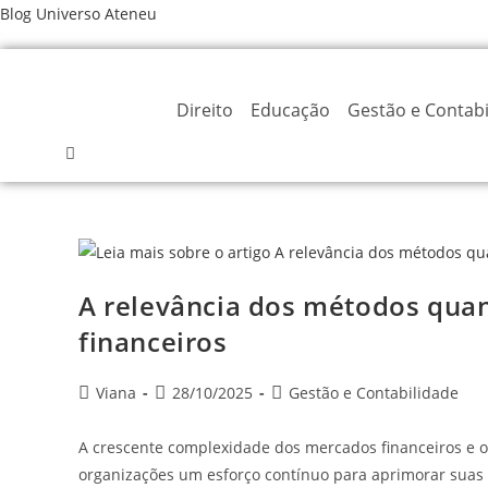
Ir
Blog Universo Ateneu
para
o
conteúdo
Direito
Educação
Gestão e Contabi
A relevância dos métodos quant
financeiros
Autor
Post
Categoria
Viana
28/10/2025
Gestão e Contabilidade
do
publicado:
do
post:
post:
A crescente complexidade dos mercados financeiros e o
organizações um esforço contínuo para aprimorar suas e