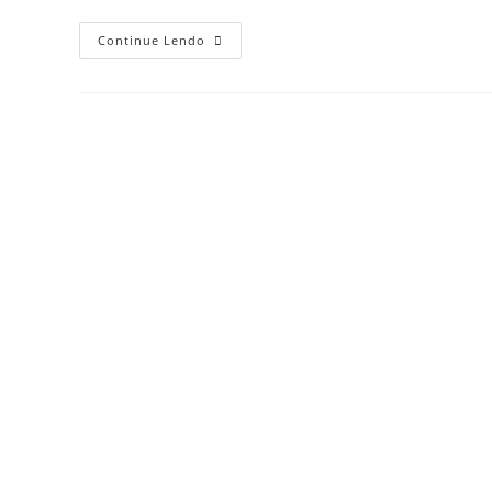
A
Continue Lendo
Relevância
Dos
Métodos
Quantitativos
Na
Análise
De
Riscos
Financeiros