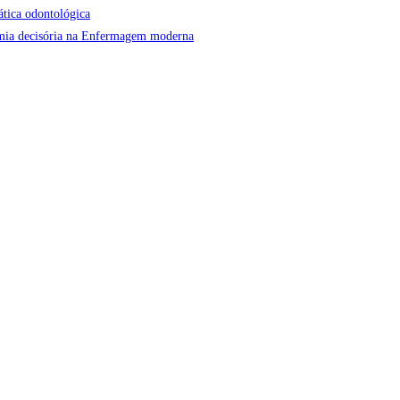
ática odontológica
onomia decisória na Enfermagem moderna