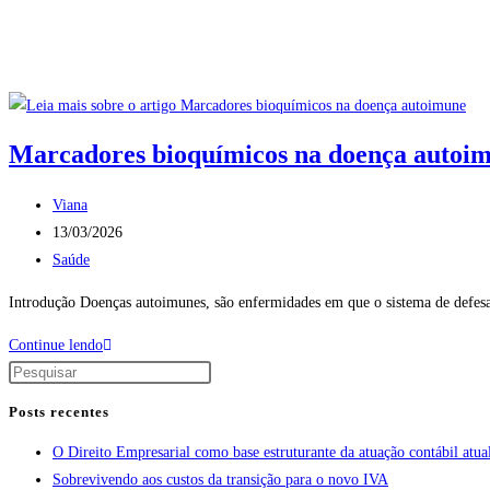
Ir
para
o
conteúdo
Marcadores bioquímicos na doença autoi
Autor
Viana
do
Post
13/03/2026
post:
publicado:
Categoria
Saúde
do
Introdução Doenças autoimunes, são enfermidades em que o sistema de defesa do
post:
Marcadores
Continue lendo
bioquímicos
na
Posts recentes
doença
O Direito Empresarial como base estruturante da atuação contábil atua
autoimune
Sobrevivendo aos custos da transição para o novo IVA