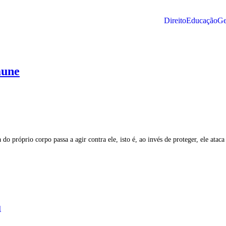
Direito
Educação
Ge
mune
 próprio corpo passa a agir contra ele, isto é, ao invés de proteger, ele ataca
l