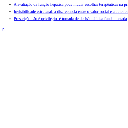
A avaliação da função hepática pode mudar escolhas terapêuticas na pr
Invisibilidade estrutural: a discrepância entre o valor social e a aut
Prescrição não é privilégio: é tomada de decisão clínica fundamentada