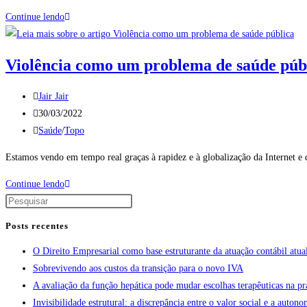
Continue lendo
Violência como um problema de saúde púb
Jair Jair
30/03/2022
Saúde
/
Topo
Estamos vendo em tempo real graças à rapidez e à globalização da Internet e d
Continue lendo
Posts recentes
O Direito Empresarial como base estruturante da atuação contábil atua
Sobrevivendo aos custos da transição para o novo IVA
A avaliação da função hepática pode mudar escolhas terapêuticas na pr
Invisibilidade estrutural: a discrepância entre o valor social e a aut