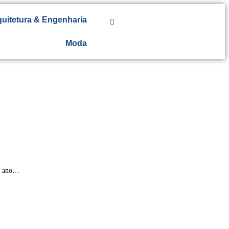
uitetura & Engenharia
Moda
.
do ano…