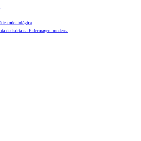
l
ática odontológica
onomia decisória na Enfermagem moderna