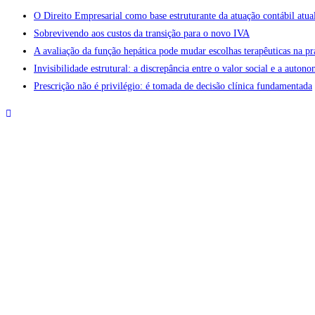
O Direito Empresarial como base estruturante da atuação contábil atua
Sobrevivendo aos custos da transição para o novo IVA
A avaliação da função hepática pode mudar escolhas terapêuticas na pr
Invisibilidade estrutural: a discrepância entre o valor social e a aut
Prescrição não é privilégio: é tomada de decisão clínica fundamentada