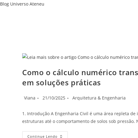
Ir
Blog Universo Ateneu
para
o
conteúdo
Como o cálculo numérico trans
em soluções práticas
Autor
Post
Categoria
Viana
21/10/2025
Arquitetura & Engenharia
do
publicado:
do
post:
post:
1. Introdução A Engenharia Civil é uma área repleta de
estruturas até o comportamento de solos sob pressão. N
Como
Continue Lendo