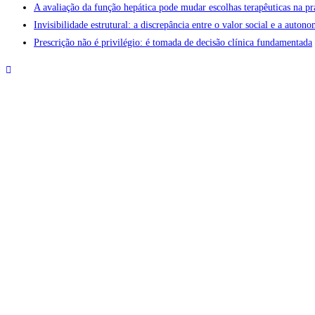
A avaliação da função hepática pode mudar escolhas terapêuticas na pr
Invisibilidade estrutural: a discrepância entre o valor social e a aut
Prescrição não é privilégio: é tomada de decisão clínica fundamentada