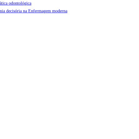
ática odontológica
onomia decisória na Enfermagem moderna