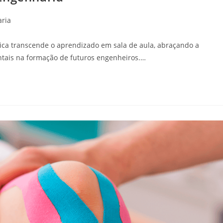
aria
ca transcende o aprendizado em sala de aula, abraçando a
entais na formação de futuros engenheiros.…