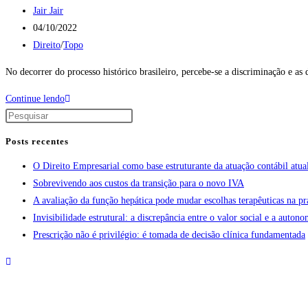
Jair Jair
04/10/2022
Direito
/
Topo
No decorrer do processo histórico brasileiro, percebe-se a discriminação e 
Continue lendo
Posts recentes
O Direito Empresarial como base estruturante da atuação contábil atua
Sobrevivendo aos custos da transição para o novo IVA
A avaliação da função hepática pode mudar escolhas terapêuticas na pr
Invisibilidade estrutural: a discrepância entre o valor social e a aut
Prescrição não é privilégio: é tomada de decisão clínica fundamentada