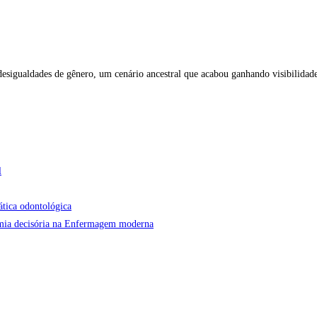
as desigualdades de gênero, um cenário ancestral que acabou ganhando visibili
l
ática odontológica
onomia decisória na Enfermagem moderna