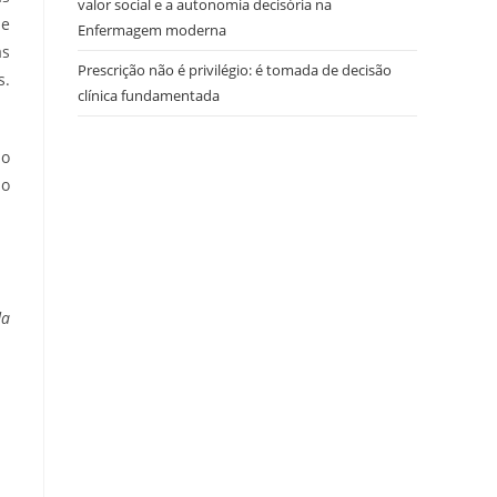
valor social e a autonomia decisória na
de
Enfermagem moderna
as
Prescrição não é privilégio: é tomada de decisão
s.
clínica fundamentada
do
po
da