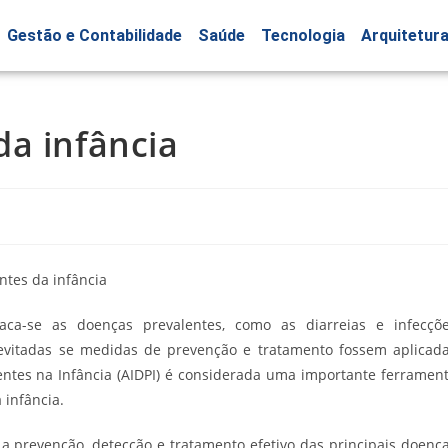
Gestão e Contabilidade
Saúde
Tecnologia
Arquitetur
a infância
taca-se as doenças prevalentes, como as diarreias e infecçõ
 evitadas se medidas de prevenção e tratamento fossem aplicad
ntes na Infância (AIDPI) é considerada uma im­portante ferramen
 infância.
 prevenção, detecção e tratamento efetivo das principais doenç