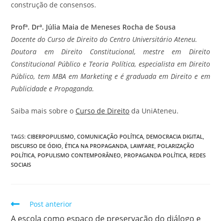
construção de consensos.
Profª. Drª. Júlia Maia de Meneses Rocha de Sousa
Docente do Curso de Direito do Centro Universitário Ateneu.
Doutora em Direito Constitucional, mestre em Direito
Constitucional Público e Teoria Política, especialista em Direito
Público, tem MBA em Marketing e é graduada em Direito e em
Publicidade e Propaganda.
Saiba mais sobre o
Curso de Direito
da UniAteneu.
TAGS
:
CIBERPOPULISMO
,
COMUNICAÇÃO POLÍTICA
,
DEMOCRACIA DIGITAL
,
DISCURSO DE ÓDIO
,
ÉTICA NA PROPAGANDA
,
LAWFARE
,
POLARIZAÇÃO
POLÍTICA
,
POPULISMO CONTEMPORÂNEO
,
PROPAGANDA POLÍTICA
,
REDES
SOCIAIS
Post anterior
A escola como espaço de preservação do diálogo e