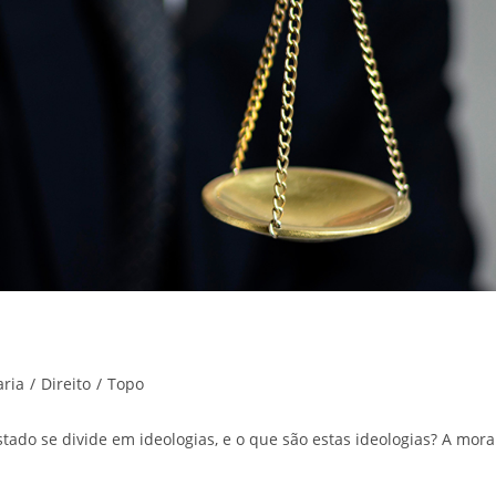
aria
/
Direito
/
Topo
stado se divide em ideologias, e o que são estas ideologias? A mora