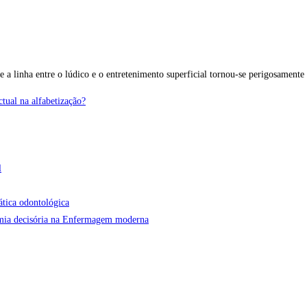
 a linha entre o lúdico e o entretenimento superficial tornou-se perigosament
tual na alfabetização?
l
ática odontológica
onomia decisória na Enfermagem moderna