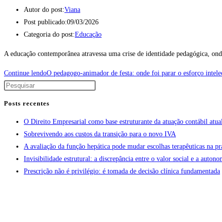
Autor do post:
Viana
Post publicado:
09/03/2026
Categoria do post:
Educação
A educação contemporânea atravessa uma crise de identidade pedagógica, onde
Continue lendo
O pedagogo-animador de festa: onde foi parar o esforço intelec
Posts recentes
O Direito Empresarial como base estruturante da atuação contábil atua
Sobrevivendo aos custos da transição para o novo IVA
A avaliação da função hepática pode mudar escolhas terapêuticas na pr
Invisibilidade estrutural: a discrepância entre o valor social e a aut
Prescrição não é privilégio: é tomada de decisão clínica fundamentada