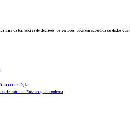
ica para os tomadores de decisões, os gestores, obterem subsídios de dados que
l
ática odontológica
onomia decisória na Enfermagem moderna