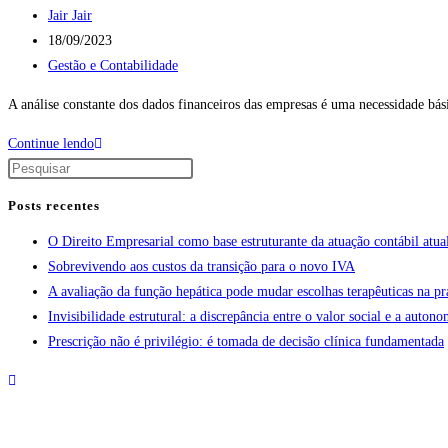
Jair Jair
18/09/2023
Gestão e Contabilidade
A análise constante dos dados financeiros das empresas é uma necessidade bás
Continue lendo
Posts recentes
O Direito Empresarial como base estruturante da atuação contábil atua
Sobrevivendo aos custos da transição para o novo IVA
A avaliação da função hepática pode mudar escolhas terapêuticas na pr
Invisibilidade estrutural: a discrepância entre o valor social e a aut
Prescrição não é privilégio: é tomada de decisão clínica fundamentada