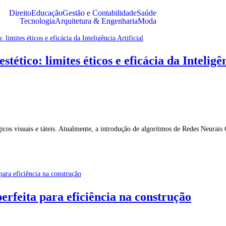
Direito
Educação
Gestão e Contabilidade
Saúde
Tecnologia
Arquitetura & Engenharia
Moda
tético: limites éticos e eficácia da Inteligên
cos visuais e táteis. Atualmente, a introdução de algoritmos de Redes Neurais
rfeita para eficiência na construção