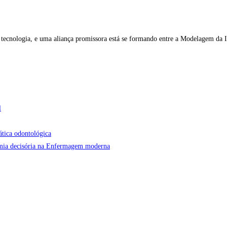
la tecnologia, e uma aliança promissora está se formando entre a Modelagem d
l
ática odontológica
onomia decisória na Enfermagem moderna